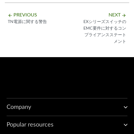
PREVIOUS
NEXT
arrow_backward
arrow_forward
TN電源に関する警告
EXシリーズスイッチの
EMC要件に対するコン
プライアンスステート
メント
Company
Popular resources