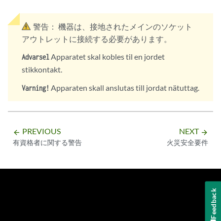
警告：
機器は、接地されたメインのソケット
アウトレットに接続する必要があります。
Apparatet skal kobles til en jordet
Advarsel
stikkontakt.
Apparaten skall anslutas till jordat nätuttag.
Varning!
PREVIOUS
NEXT
arrow_backward
arrow_forward
有資格者に関する警告
火災安全要件
Feedback