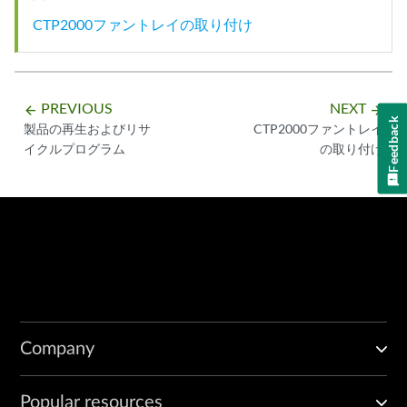
CTP2000ファントレイの取り付け
PREVIOUS
NEXT
arrow_backward
arrow_forward
Feedback
製品の再生およびリサ
CTP2000ファントレイ
イクルプログラム
の取り付け
Company
Popular resources