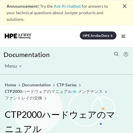
close
Announcement:
Try the
Ask AI chatbot
for answers to
your technical questions about Juniper products and
solutions.
HPE Aruba Docs
arrow_forward
Documentation
Menu
Home
Documentation
CTP Series
CTP2000ハードウェアのマニュアル
メンテナンス
ファントレイの交換
CTP2000ハードウェアのマ
ニュアル