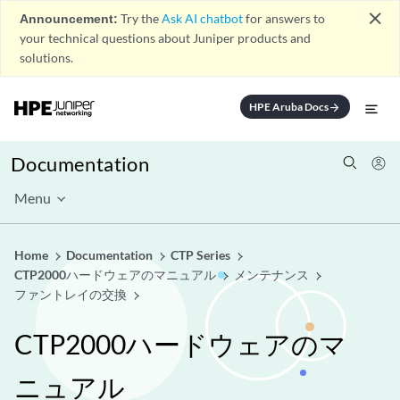
close
Announcement:
Try the
Ask AI chatbot
for answers to
your technical questions about Juniper products and
solutions.
HPE Aruba Docs
arrow_forward
Documentation
Menu
Home
Documentation
CTP Series
CTP2000ハードウェアのマニュアル
メンテナンス
ファントレイの交換
CTP2000ハードウェアのマ
ニュアル