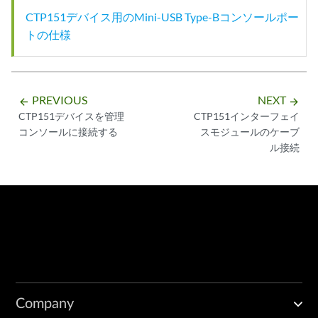
CTP151デバイス用のMini-USB Type-Bコンソールポー
トの仕様
PREVIOUS
NEXT
arrow_backward
arrow_forward
CTP151デバイスを管理
CTP151インターフェイ
コンソールに接続する
スモジュールのケーブ
ル接続
Company