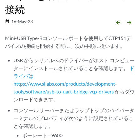
接続
16-May-23
date_range
arrow_backward
arrow_forward
Mini-USB Type-Bコンソール ポートを使用してCTP151デ
バイスの接続を開始する前に、次の手順に従います。
USB からシリアルへのドライバーがホスト コンピュー
ターにインストールされていることを確認します。
ド
ライバは
https://www.silabs.com/products/development-
tools/software/usb-to-uart-bridge-vcp-drivers
からダウ
ンロードできます。
コンソール サーバーまたはラップトップのハイパータ
ーミナルのプロパティが次のように設定されているこ
とを確認します。
ボーレート—9600