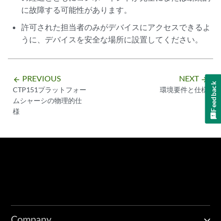
に故障する可能性があります。
許可された担当者のみがデバイスにアクセスできるよ
うに、デバイスを安全な場所に設置してください。
PREVIOUS
NEXT
arrow_backward
arrow_forward
Feedback
CTP151プラットフォー
環境要件と仕様
ムシャーシの物理的仕
様
Company