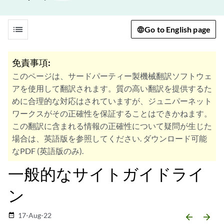
list
Go to English page
免責事項:
このページは、サードパーティー製機械翻訳ソフトウェ
アを使用して翻訳されます。質の高い翻訳を提供するた
めに合理的な対応はされていますが、ジュニパーネット
ワークスがその正確性を保証することはできかねます。
この翻訳に含まれる情報の正確性について疑問が生じた
場合は、英語版を参照してください. ダウンロード可能
なPDF (英語版のみ).
一般的なサイトガイドライ
ン
17-Aug-22
date_range
arrow_backward
arrow_forward