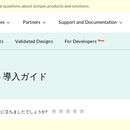
l questions about Juniper products and solutions.
ces
Partners
Support and Documentation
ts
Validated Designs
For Developers
New
イント導入ガイド
star
star
star
star
star
に立ちましたでしょうか?