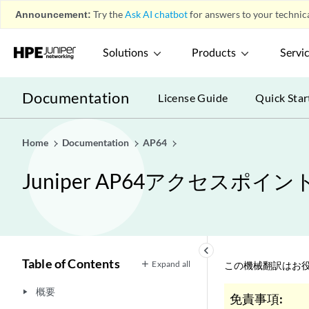
Announcement:
Try the
Ask AI chatbot
for answers to your technica
Solutions
Products
Servi
Documentation
License Guide
Quick Star
Home
Documentation
AP64
Juniper AP64アクセスポ
keyboard_arrow_left
Table of Contents
Expand all
この機械翻訳はお役
概要
play_arrow
免責事項: