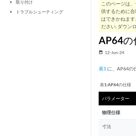
取り付け
play_arrow
このページは、
供するために合
トラブルシューティング
play_arrow
はできかねます
ださい. ダウンロ
AP64
12-Jun-24
date_range
表1
に、AP64
表1:
AP64の仕様
パラメーター
物理仕様
寸法