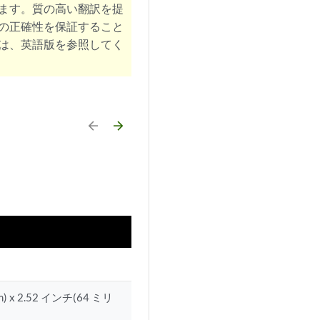
ます。質の高い翻訳を提
の正確性を保証すること
は、英語版を参照してく
arrow_backward
arrow_forward
m) x 2.52 インチ(64 ミリ