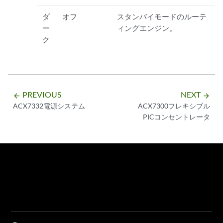
ダ
オフ
スタンバイモードのルーテ
ー
ィングエンジン。
ク
PREVIOUS
NEXT
arrow_backward
arrow_forward
ACX7332電源システム
ACX7300フレキシブル
PICコンセントレータ