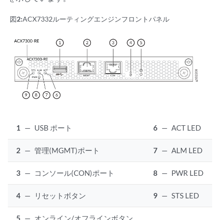
図2:
ACX7332ルーティングエンジンフロントパネル
1
—
USB ポート
6
—
ACT LED
2
—
管理(MGMT)ポート
7
—
ALM LED
3
—
コンソール(CON)ポート
8
—
PWR LED
4
—
リセットボタン
9
—
STS LED
5
—
オンライン/オフラインボタン