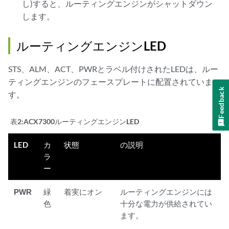
し)すると、ルーティングエンジンがシャットダウン
します。
ルーティングエンジンLED
STS、ALM、ACT、PWRとラベル付けされたLEDは、ルー
ティングエンジンのフェースプレートに配置されていま
Feedback
す。
表2:
ACX7300ルーティングエンジンLED
LED
カ
状態
の説明
ラ
ー
PWR
緑
着実にオン
ルーティングエンジンには
色
十分な電力が供給されてい
ます。