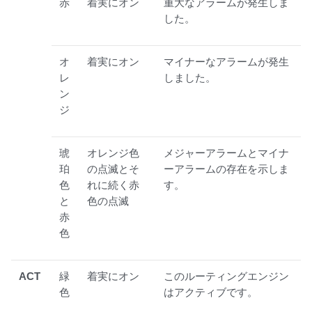
赤
着実にオン
重大なアラームが発生しま
した。
オ
着実にオン
マイナーなアラームが発生
レ
しました。
ン
ジ
琥
オレンジ色
メジャーアラームとマイナ
珀
の点滅とそ
ーアラームの存在を示しま
色
れに続く赤
す。
と
色の点滅
赤
色
ACT
緑
着実にオン
このルーティングエンジン
色
はアクティブです。