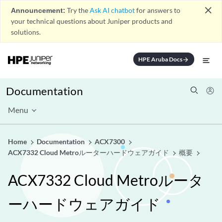
close
Announcement:
Try the
Ask AI chatbot
for answers to
your technical questions about Juniper products and
solutions.
HPE Aruba Docs
arrow_forward
Documentation
Menu
Home
Documentation
ACX7300
ACX7332 Cloud Metroルーターハードウェアガイド
概要
ACX7332 Cloud Metroルータ
ーハードウェアガイド