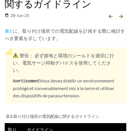
関するガイドライン
20-Jun-25
date_range
arrow_backward
arrow_forward
表1
に、取り付け場所での電気配線を計画する際に検討す
べき要素を示しています。
警告：
必ず接地と環境のシールドを適切に行
い、電気サージ抑制デバイスを使用してくださ
い。
Vous devez établir un environnement
Avertissement
protégé et convenablement mis à la terre et utiliser
des dispositifs de parasurtension.
表1:
取り付け場所の電気配線に関するガイドライン
取り
ガイドライン