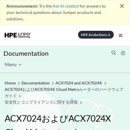
close
Announcement:
Try the
Ask AI chatbot
for answers to
your technical questions about Juniper products and
solutions.
HPE Aruba Docs
arrow_forward
Documentation
Menu
Home
Documentation
ACX7024 and ACX7024X
ACX7024およびACX7024X Cloud Metroルーターのハードウェア
ガイド
安全性とコンプライアンスに関する情報
ACX7024およびACX7024X