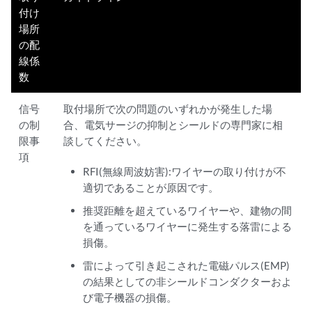
付け
場所
の配
線係
数
信号
取付場所で次の問題のいずれかが発生した場
の制
合、電気サージの抑制とシールドの専門家に相
限事
談してください。
項
RFI(無線周波妨害):ワイヤーの取り付けが不
適切であることが原因です。
推奨距離を超えているワイヤーや、建物の間
を通っているワイヤーに発生する落雷による
損傷。
雷によって引き起こされた電磁パルス(EMP)
の結果としての非シールドコンダクターおよ
び電子機器の損傷。