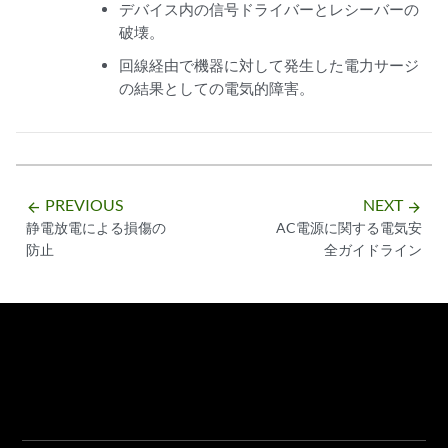
デバイス内の信号ドライバーとレシーバーの
破壊。
回線経由で機器に対して発生した電力サージ
の結果としての電気的障害。
PREVIOUS
NEXT
arrow_backward
arrow_forward
静電放電による損傷の
AC電源に関する電気安
防止
全ガイドライン