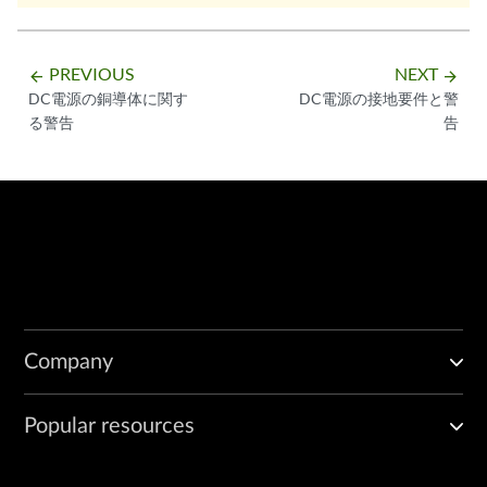
PREVIOUS
NEXT
arrow_backward
arrow_forward
DC電源の銅導体に関す
DC電源の接地要件と警
る警告
告
Company
Popular resources