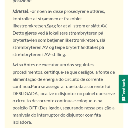
posizione.
Før noen av disse prosedyrene utføres,
Advarsel
kontroller at strømmen er frakoblet
likestrømkretsen.Sørg for at all strøm er slått AV.
Dette gjøres ved å lokalisere strømbryteren på
brytertavlen som betjener likestrømkretsen, slå
strømbryteren AV og teipe bryterhåndtaket på
strømbryteren i AV-stilling.
Antes de executar um dos seguintes
Aviso
procedimentos, certifique-se que desligou a fonte de
alimentação de energia do circuito de corrente
Feedback
contínua.Para se assegurar que toda a corrente foi
DESLIGADA, localize o disjuntor no painel que serve
o circuito de corrente contínua e coloque-o na
posição OFF (Desligado), segurando nessa posição a
manivela do interruptor do disjuntor com fita
isoladora.