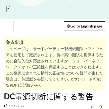
ド
list
Go to English page
免責事項:
このページは、サードパーティー製機械翻訳ソフトウェ
アを使用して翻訳されます。質の高い翻訳を提供するた
めに合理的な対応はされていますが、ジュニパーネット
ワークスがその正確性を保証することはできかねます。
この翻訳に含まれる情報の正確性について疑問が生じた
場合は、英語版を参照してください. ダウンロード可能
なPDF (英語版のみ).
DC電源切断に関する警告
19-Oct-22
date_range
arrow_backward
arrow_forward