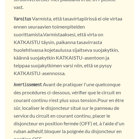
vast.
Varmista, että tasavirtapiirissä ei ole virtaa
Varoitus
ennen seuraavien toimenpiteiden
suorittamista.Varmistaaksesi, että virta on
KATKAISTU täysin, paikanna tasavirrasta
huolehtivassa kojetaulussa sijaitseva suojakytkin,
käännä suojakytkin KATKAISTU-asentoon ja
teippaa suojakytkimen varsi niin, että se pysyy
KATKAISTU-asennossa.
Avant de pratiquer l'une quelconque
Avertissement
des procédures ci-dessous, vérifier que le circuit en
courant continu n'est plus sous tension.Pour en être
sûr, localiser le disjoncteur situé sur le panneau de
service du circuit en courant continu, placer le
disjoncteur en position fermée (OFF) et, à l'aide d'un
ruban adhésif, bloquer la poignée du disjoncteur en
position OFF.