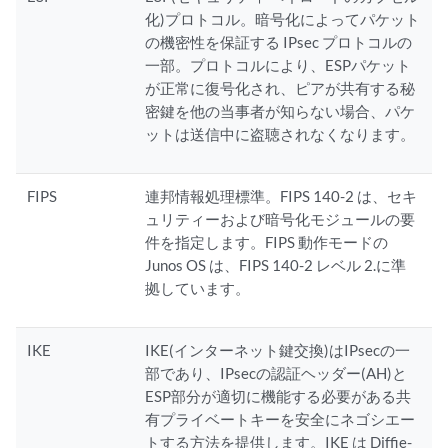
化)プロトコル。暗号化によってパケット
の機密性を保証する IPsec プロトコルの
一部。プロトコルにより、ESPパケット
が正常に復号化され、ピアが共有する秘
密鍵を他の当事者が知らない場合、パケ
ットは送信中に盗聴されなくなります。
FIPS
連邦情報処理標準。FIPS 140-2 は、セキ
ュリティーおよび暗号化モジュールの要
件を指定します。FIPS 動作モードの
Junos OS は、FIPS 140-2 レベル 2.に準
拠しています。
IKE
IKE(インターネット鍵交換)はIPsecの一
部であり、IPsecの認証ヘッダー(AH)と
ESP部分が適切に機能する必要がある共
有プライベートキーを安全にネゴシエー
トする方法を提供します。IKE は Diffie-