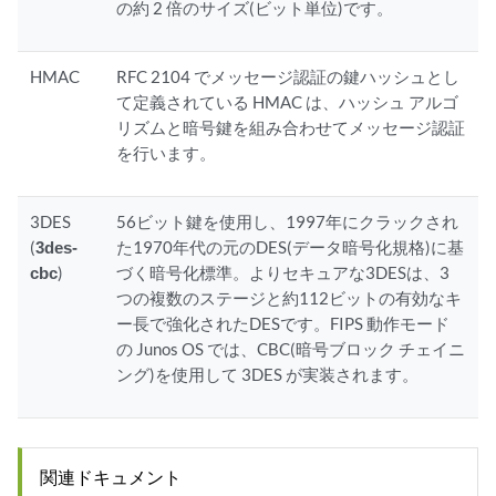
の約 2 倍のサイズ(ビット単位)です。
HMAC
RFC 2104 でメッセージ認証の鍵ハッシュとし
て定義されている HMAC は、ハッシュ アルゴ
リズムと暗号鍵を組み合わせてメッセージ認証
を行います。
3DES
56ビット鍵を使用し、1997年にクラックされ
(
3des-
た1970年代の元のDES(データ暗号化規格)に基
cbc
)
づく暗号化標準。よりセキュアな3DESは、3
つの複数のステージと約112ビットの有効なキ
ー長で強化されたDESです。FIPS 動作モード
の Junos OS では、CBC(暗号ブロック チェイニ
ング)を使用して 3DES が実装されます。
関連ドキュメント