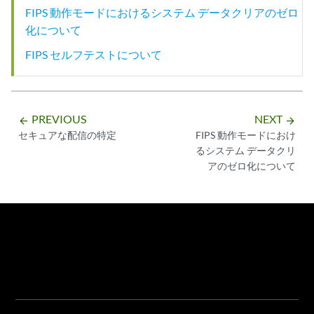
FIPS 動作モードにおけるシステム データクリアのゼロ
化について
FIPS セルフテストについて
PREVIOUS
NEXT
arrow_backward
arrow_forward
セキュアな配信の特定
FIPS 動作モードにおけ
るシステム データクリ
アのゼロ化について