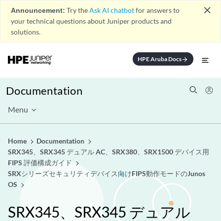
close
Announcement:
Try the
Ask AI chatbot
for answers to
your technical questions about Juniper products and
solutions.
HPE Aruba Docs
arrow_forward
Documentation
Menu
Home
Documentation
SRX345、SRX345 デュアル AC、SRX380、SRX1500 デバイス用
FIPS 評価構成ガイド
SRXシリーズセキュリティデバイス向けFIPS動作モードのJunos
OS
SRX345、SRX345 デュアル