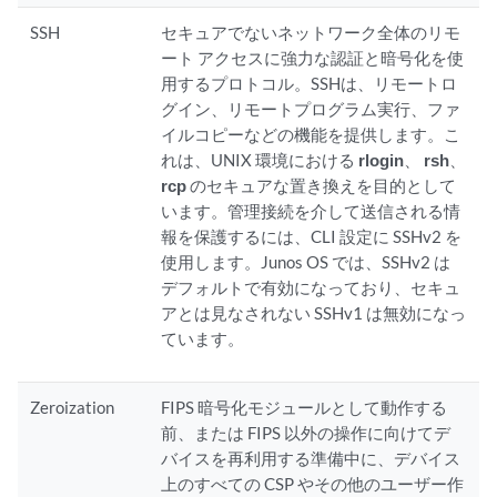
SSH
セキュアでないネットワーク全体のリモ
ート アクセスに強力な認証と暗号化を使
用するプロトコル。SSHは、リモートロ
グイン、リモートプログラム実行、ファ
イルコピーなどの機能を提供します。こ
れは、UNIX 環境における
rlogin
、
rsh
、
rcp
のセキュアな置き換えを目的として
います。管理接続を介して送信される情
報を保護するには、CLI 設定に SSHv2 を
使用します。Junos OS では、SSHv2 は
デフォルトで有効になっており、セキュ
アとは見なされない SSHv1 は無効になっ
ています。
Zeroization
FIPS 暗号化モジュールとして動作する
前、または FIPS 以外の操作に向けてデ
バイスを再利用する準備中に、デバイス
上のすべての CSP やその他のユーザー作