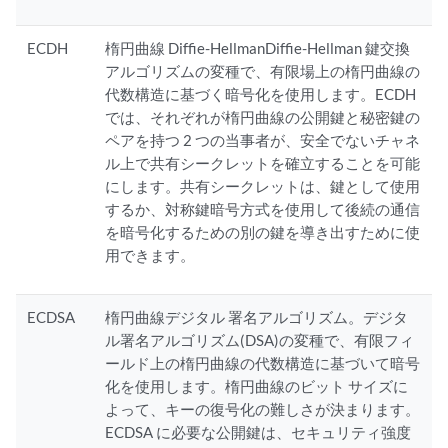
ECDH
楕円曲線 Diffie-HellmanDiffie-Hellman 鍵交換
アルゴリズムの変種で、有限場上の楕円曲線の
代数構造に基づく暗号化を使用します。ECDH
では、それぞれが楕円曲線の公開鍵と秘密鍵の
ペアを持つ 2 つの当事者が、安全でないチャネ
ル上で共有シークレットを確立することを可能
にします。共有シークレットは、鍵として使用
するか、対称鍵暗号方式を使用して後続の通信
を暗号化するための別の鍵を導き出すために使
用できます。
ECDSA
楕円曲線デジタル 署名アルゴリズム。デジタ
ル署名アルゴリズム(DSA)の変種で、有限フィ
ールド上の楕円曲線の代数構造に基づいて暗号
化を使用します。楕円曲線のビット サイズに
よって、キーの復号化の難しさが決まります。
ECDSA に必要な公開鍵は、セキュリティ強度