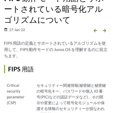
ートされている暗号化アル
ゴリズムについて
17-Jan-22
date_range
arrow_backward
arrow_forward
FIPS 用語の定義とサポートされているアルゴリズムを使
用して、FIPS 動作モードの Junos OS を理解するのに役立
ちます。
FIPS 用語
Critical
セキュリティー関連情報(秘密鍵と秘密鍵
security
の暗号化キー、パスワードや個人 ID 番
parameter
号(PIC)などの認証データなど)、その開
(CSP)
示や変更によって暗号化モジュールや保
護する情報のセキュリティーが損なわれ