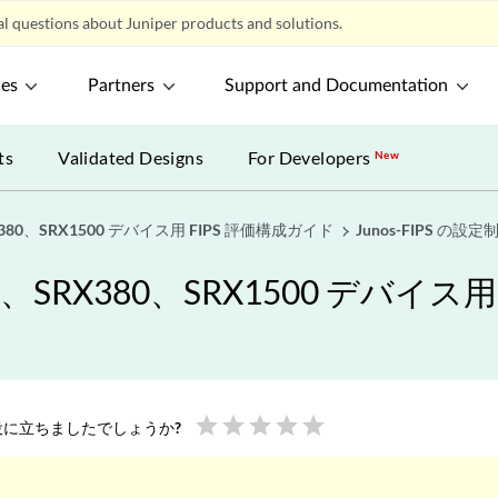
l questions about Juniper products and solutions.
ces
Partners
Support and Documentation
ts
Validated Designs
For Developers
New
X380、SRX1500 デバイス用 FIPS 評価構成ガイド
Junos-FIPS の設定
AC、SRX380、SRX1500 デバイス
star
star
star
star
star
に立ちましたでしょうか?