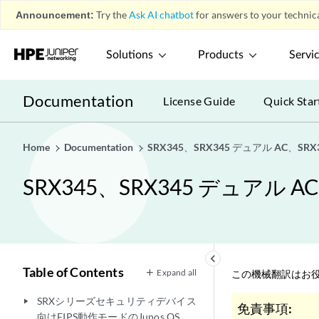
Announcement:
Try the
Ask AI chatbot
for answers to your technica
Solutions
Products
Servi
Documentation
License Guide
Quick Star
Home
Documentation
SRX345、SRX345 デュアル AC、SR
SRX345、SRX345 デュアル 
keyboard_arrow_left
Table of Contents
Expand all
この機械翻訳はお役
SRXシリーズセキュリティデバイス
play_arrow
免責事項:
向けFIPS動作モードのJunos OS