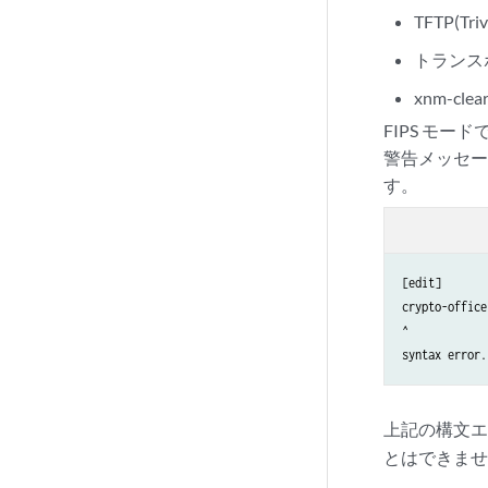
TFTP(Trivi
トランス
xnm-clear
FIPS モー
警告メッセー
す。
[edit]

crypto-office
^

上記の構文エ
とはできま