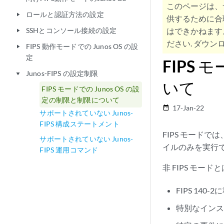
このページは、
ロールと認証方法の設定
play_arrow
供するために合
SSHとコンソール接続の設定
はできかねます
play_arrow
ださい. ダウンロ
FIPS 動作モードでの Junos OS の設
play_arrow
定
FIPS 
Junos-FIPS の設定制限
play_arrow
いて
FIPS モードでの Junos OS の設
定の制限と制限について
17-Jan-22
date_range
サポートされていない Junos-
FIPS 構成ステートメント
FIPS モード
サポートされていない Junos-
イルのみを実行
FIPS 運用コマンド
非 FIPS モード
FIPS 140
特別なイン