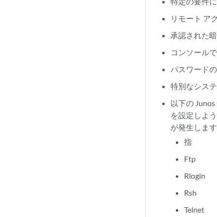
特定の要件に
リモート ア
承認された
コンソール
パスワード
特別なシステ
以下の Ju
を設定しよ
が発生しま
指
Ftp
Rlogin
Rsh
Telnet