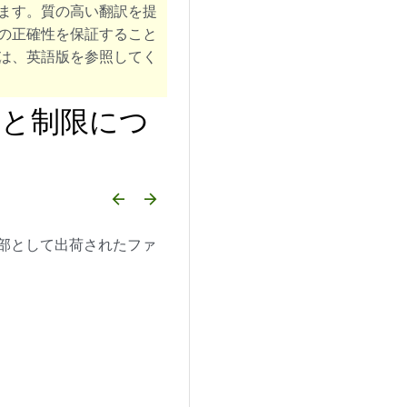
ます。質の高い翻訳を提
の正確性を保証すること
は、英語版を参照してく
制限と制限につ
arrow_backward
arrow_forward
の一部として出荷されたファ