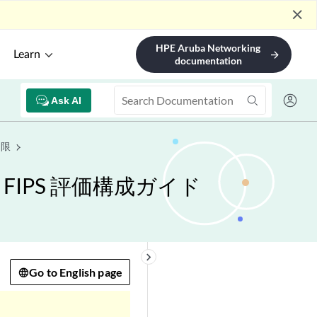
close
HPE Aruba Networking
Learn
arrow_forward
documentation
Ask AI
制限
用 FIPS 評価構成ガイド
keyboard_arrow_right
Go to English page