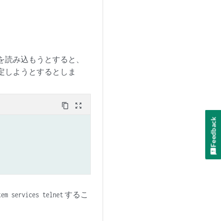
設定を読み込もうとすると、
設定しようとするとしま
content_copy
zoom_out_map
Feedback
するこ
tem services telnet