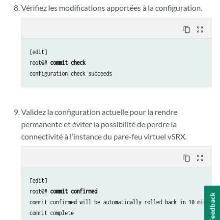
Vérifiez les modifications apportées à la configuration.
content_copy
zoom_out_map
[edit]

root@# 
commit check
Validez la configuration actuelle pour la rendre
permanente et éviter la possibilité de perdre la
connectivité à l’instance du pare-feu virtuel vSRX.
content_copy
zoom_out_map
[edit]

root@# 
commit confirmed
Feedback
commit confirmed will be automatically rolled back in 10 minutes 
commit complete
