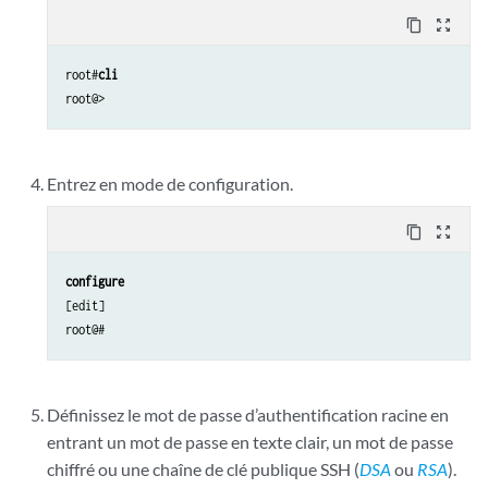
content_copy
zoom_out_map
root#
cli
Entrez en mode de configuration.
content_copy
zoom_out_map
configure 
[edit]

Définissez le mot de passe
d’authentification racine en
entrant un mot de passe
en texte clair
, un mot de passe
chiffré ou une chaîne de clé publique SSH (
DSA
ou
RSA
).