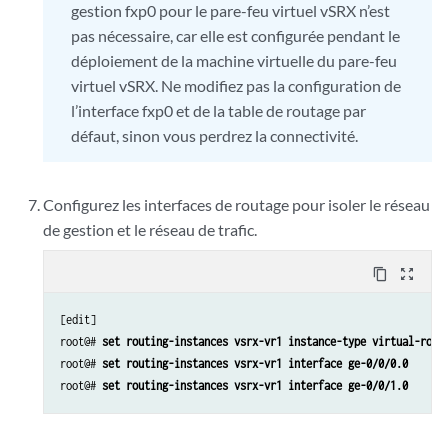
gestion fxp0 pour le pare-feu virtuel vSRX n’est
pas nécessaire, car elle est configurée pendant le
déploiement de la machine virtuelle du pare-feu
virtuel vSRX. Ne modifiez pas la configuration de
l’interface fxp0 et de la table de routage par
défaut, sinon vous perdrez la connectivité.
Configurez les interfaces de routage pour isoler le réseau
de gestion et le réseau de trafic.
content_copy
zoom_out_map
[edit]

root@# 
set routing-instances vsrx-vr1 instance-type virtual-rout
root@# 
set routing-instances vsrx-vr1 interface ge-0/0/0.0 
root@# 
set routing-instances vsrx-vr1 interface ge-0/0/1.0 