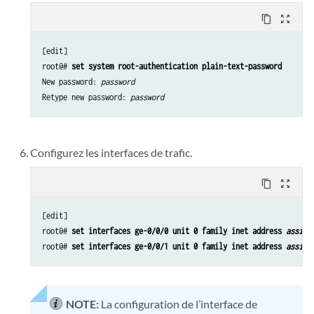
content_copy
zoom_out_map
[edit]

root@# 
set system root-authentication plain-text-password
New password: 
password 
Retype new password: 
password 
Configurez les interfaces de trafic.
content_copy
zoom_out_map
[edit]

root@# 
set interfaces ge-0/0/0 unit 0 family inet address 
assign
root@# 
set interfaces ge-0/0/1 unit 0 family inet address 
assign
NOTE:
La configuration de l’interface de