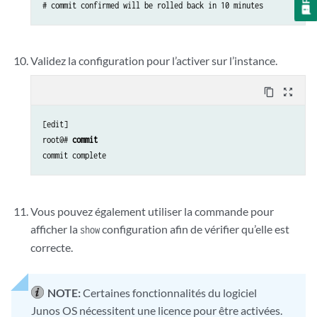
Validez la configuration pour l’activer sur l’instance.
content_copy
zoom_out_map
[edit]

root@# 
commit
Vous pouvez également utiliser la commande pour
afficher la
configuration afin de vérifier qu’elle est
show
correcte.
NOTE:
Certaines fonctionnalités du logiciel
Junos OS nécessitent une licence pour être activées.