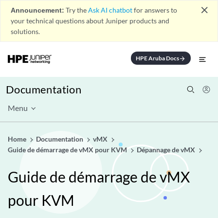
close
Announcement:
Try the
Ask AI chatbot
for answers to
your technical questions about Juniper products and
solutions.
HPE Aruba Docs
arrow_forward
Documentation
Menu
Home
Documentation
vMX
Guide de démarrage de vMX pour KVM
Dépannage de vMX
Guide de démarrage de vMX
pour KVM