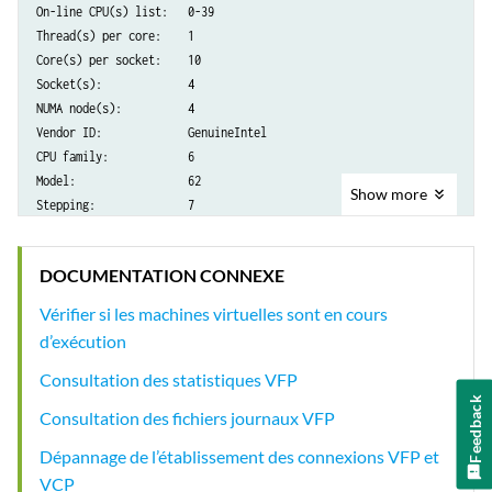
On-line CPU(s) list:   0-39

Thread(s) per core:    1

Core(s) per socket:    10

Socket(s):             4

NUMA node(s):          4

Vendor ID:             GenuineIntel

CPU family:            6

Model:                 62

Show
more
Stepping:              7

CPU MHz:               3191.766

BogoMIPS:              6385.87

DOCUMENTATION CONNEXE
Virtualization:        VT-x

L1d cache:             32K

Vérifier si les machines virtuelles sont en cours
L1i cache:             32K

d’exécution
L2 cache:              256K

L3 cache:              38400K

Consultation des statistiques VFP
NUMA node0 CPU(s):     0,4,8,12,16,20,24,28,32,36

Feedback
Consultation des fichiers journaux VFP
NUMA node1 CPU(s):     1,5,9,13,17,21,25,29,33,37

NUMA node2 CPU(s):     2,6,10,14,18,22,26,30,34,38

Dépannage de l’établissement des connexions VFP et
VCP