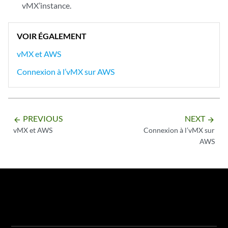
vMX’instance.
VOIR ÉGALEMENT
vMX et AWS
Connexion à l’vMX sur AWS
PREVIOUS
NEXT
arrow_backward
arrow_forward
vMX et AWS
Connexion à l’vMX sur
AWS