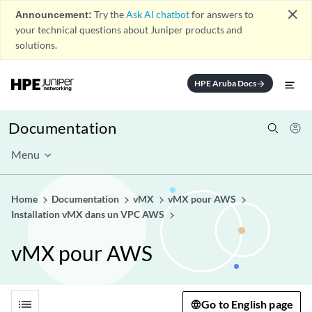
close
Announcement:
Try the
Ask AI chatbot
for answers to
your technical questions about Juniper products and
solutions.
HPE Aruba Docs
arrow_forward
Documentation
Menu
Home
Documentation
vMX
vMX pour AWS
Installation vMX dans un VPC AWS
vMX pour AWS
list
Go to English page