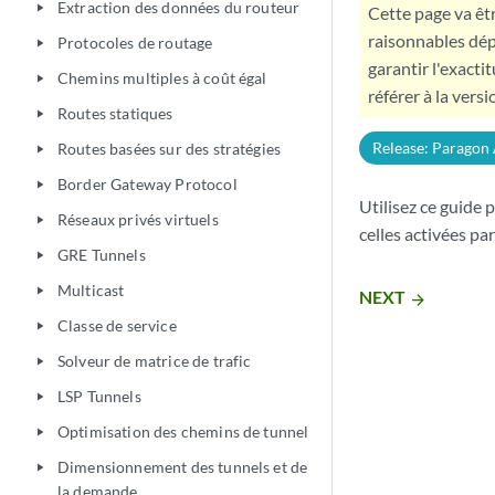
Extraction des données du routeur
play_arrow
Cette page va êtr
raisonnables dép
Protocoles de routage
play_arrow
garantir l'exacti
Chemins multiples à coût égal
play_arrow
référer à la versi
Routes statiques
play_arrow
Release: Paragon
Routes basées sur des stratégies
play_arrow
Border Gateway Protocol
play_arrow
Utilisez ce guide 
Réseaux privés virtuels
play_arrow
celles activées p
GRE Tunnels
play_arrow
Multicast
play_arrow
NEXT
arrow_forward
Classe de service
play_arrow
Solveur de matrice de trafic
play_arrow
LSP Tunnels
play_arrow
Optimisation des chemins de tunnel
play_arrow
Dimensionnement des tunnels et de
play_arrow
la demande