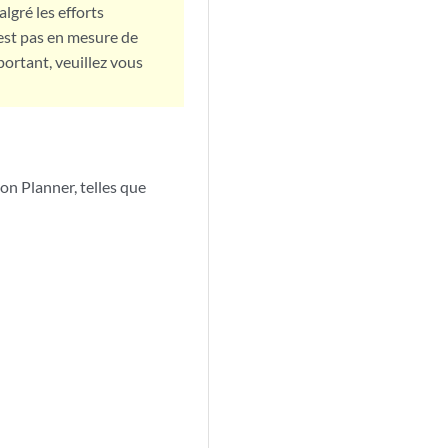
lgré les efforts
est pas en mesure de
portant, veuillez vous
on Planner, telles que