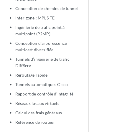
Conception de chemins de tunnel
play_arrow
Inter-zone : MPLS-TE
play_arrow
Ingénierie de trafic point à
play_arrow
multipoint (P2MP)
Conception d’arborescence
play_arrow
multicast diversifiée
Tunnels d’ingénierie de trafic
play_arrow
DiffServ
Reroutage rapide
play_arrow
Tunnels automatiques Cisco
play_arrow
Rapport de contrôle d’intégrité
play_arrow
Réseaux locaux virtuels
play_arrow
Calcul des frais généraux
play_arrow
Référence de routeur
play_arrow