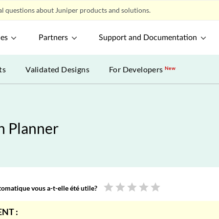
l questions about Juniper products and solutions.
ces
Partners
Support and Documentation
ts
Validated Designs
For Developers
New
on Planner
star
star
star
star
star
omatique vous a-t-elle été utile?
NT :