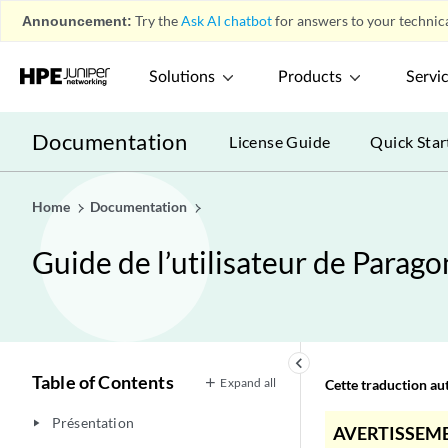
Announcement:
Try the
Ask AI chatbot
for answers to your technica
Solutions
Products
Servi
Documentation
License Guide
Quick Star
Home
Documentation
Guide de l’utilisateur de Parag
keyboard_arrow_left
Table of Contents
Expand all
Cette traduction aut
Présentation
play_arrow
AVERTISSEME