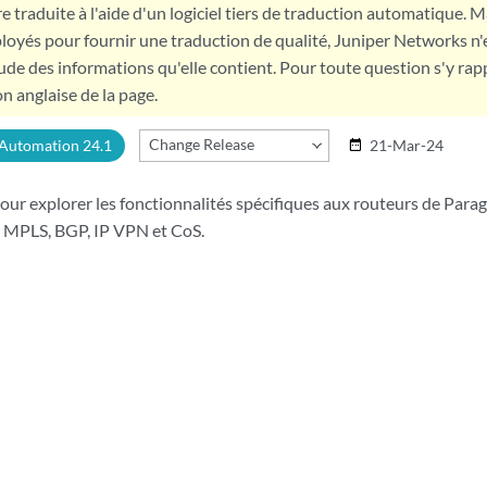
e traduite à l'aide d'un logiciel tiers de traduction automatique. Ma
loyés pour fournir une traduction de qualité, Juniper Networks n'
tude des informations qu'elle contient. Pour toute question s'y rap
on anglaise de la page.
Change Release
 Automation 24.1
21-Mar-24
date_range
pour explorer les fonctionnalités spécifiques aux routeurs de Parag
ar MPLS, BGP, IP VPN et CoS.