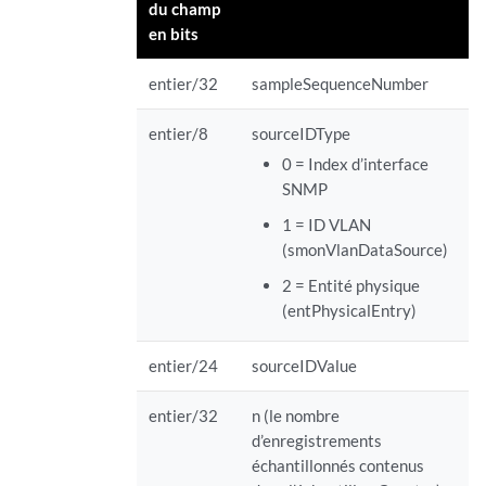
du champ
en bits
entier/32
sampleSequenceNumber
s
entier/8
sourceIDType
s
0 = Index d’interface
SNMP
1 = ID VLAN
(smonVlanDataSource)
2 = Entité physique
(entPhysicalEntry)
entier/24
sourceIDValue
s
entier/32
n (le nombre
s
d’enregistrements
échantillonnés contenus