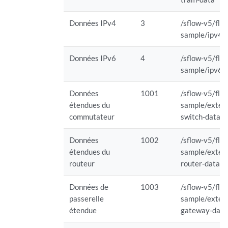
Données IPv4
3
/sflow-v5/flo
sample/ipv4-
Données IPv6
4
/sflow-v5/flo
sample/ipv6-
Données
1001
/sflow-v5/flo
étendues du
sample/exten
commutateur
switch-data
Données
1002
/sflow-v5/flo
étendues du
sample/exten
routeur
router-data
Données de
1003
/sflow-v5/flo
passerelle
sample/exten
étendue
gateway-data