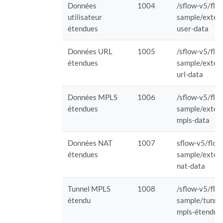
Données
1004
/sflow-v5/flo
utilisateur
sample/exten
étendues
user-data
Données URL
1005
/sflow-v5/flo
étendues
sample/exten
url-data
Données MPLS
1006
/sflow-v5/flo
étendues
sample/exten
mpls-data
Données NAT
1007
sflow-v5/flow
étendues
sample/exten
nat-data
Tunnel MPLS
1008
/sflow-v5/flo
étendu
sample/tunne
mpls-étendu