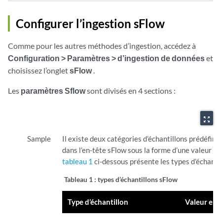
Configurer l’ingestion sFlow
Comme pour les autres méthodes d’ingestion, accédez à
Configuration > Paramètres > d’ingestion de données
et
choisissez l’onglet
sFlow
.
Les
paramètres Sflow
sont divisés en 4 sections :
zoom_out_map
Sample
Il existe deux catégories d’échantillons prédéfin
dans l’en-tête sFlow sous la forme d’une valeur en
tableau 1
ci-dessous présente les types d’échanti
Tableau 1 :
types d’échantillons sFlow
Type d’échantillon
Valeur ent