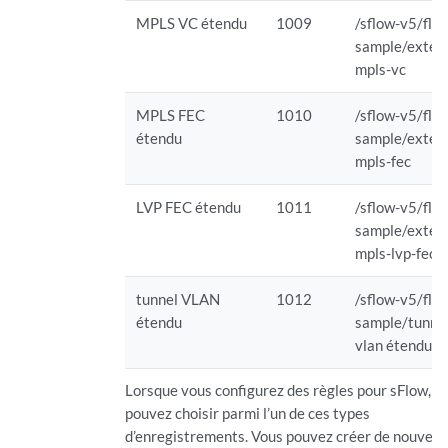
MPLS VC étendu
1009
/sflow-v5/flo
sample/exten
mpls-vc
MPLS FEC
1010
/sflow-v5/flo
étendu
sample/exten
mpls-fec
LVP FEC étendu
1011
/sflow-v5/flo
sample/exten
mpls-lvp-fec
tunnel VLAN
1012
/sflow-v5/flo
étendu
sample/tunne
vlan étendu
Lorsque vous configurez des règles pour sFlow, v
pouvez choisir parmi l’un de ces types
d’enregistrements. Vous pouvez créer de nouvea