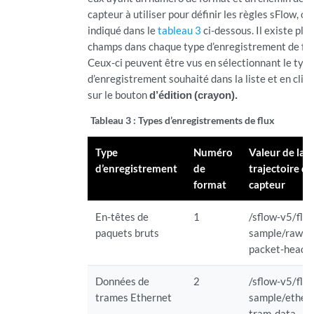
capteur à utiliser pour définir les règles sFlow, 
indiqué dans le
tableau 3
ci-dessous. Il existe plu
champs dans chaque type d’enregistrement de flu
Ceux-ci peuvent être vus en sélectionnant le typ
d’enregistrement souhaité dans la liste et en cliq
sur le bouton
d’édition (crayon).
Tableau 3 :
Types d’enregistrements de flux
Type
Numéro
Valeur de la
d’enregistrement
de
trajectoire d
format
capteur
En-têtes de
1
/sflow-v5/flo
paquets bruts
sample/raw-
packet-heade
Données de
2
/sflow-v5/flo
trames Ethernet
sample/ether
tram-data