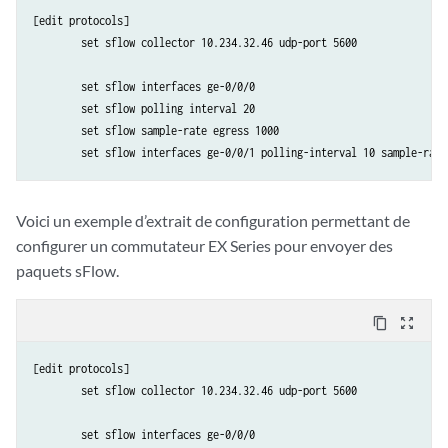
[edit protocols]

        set sflow collector 10.234.32.46 udp-port 5600

        set sflow interfaces ge-0/0/0

        set sflow polling interval 20

        set sflow sample-rate egress 1000

        set sflow interfaces ge-0/0/1 polling-interval 10 sample-rate
Voici un exemple d’extrait de configuration permettant de
configurer un commutateur EX Series pour envoyer des
paquets sFlow.
content_copy
zoom_out_map
[edit protocols]

        set sflow collector 10.234.32.46 udp-port 5600

        set sflow interfaces ge-0/0/0
