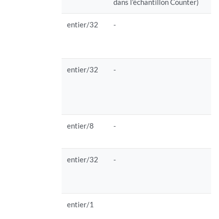
dans l’échantillon Counter)
entier/32
-
s
p
é
entier/32
-
s
(
a
m
entier/8
-
s
(
entier/32
-
s
(
d
entier/1
s
(