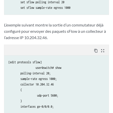
        set sflow polling interval 20

L’exemple suivant montre la sortie d’un commutateur déjà
configuré pour envoyer des paquets sFlow à un collecteur à
l’adresse IP 10.204.32.46.
content_copy
zoom_out_map
[edit protocols sflow]

		  user@switch# show

        polling-interval 20;

        sample-rate egress 1000;

        collector 10.204.32.46 

        {

		   udp-port 5600;

        }

        interfaces ge-0/0/0.0;