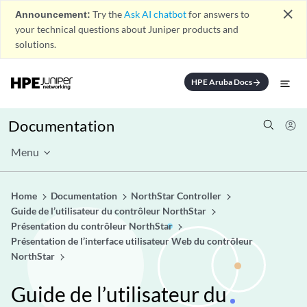
close
Announcement:
Try the
Ask AI chatbot
for answers to
your technical questions about Juniper products and
solutions.
HPE Aruba Docs
arrow_forward
Documentation
Menu
Home
Documentation
NorthStar Controller
Guide de l’utilisateur du contrôleur NorthStar
Présentation du contrôleur NorthStar
Présentation de l’interface utilisateur Web du contrôleur
NorthStar
Guide de l’utilisateur du