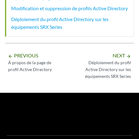
Modification et suppression de profils Active Directory
Déploiement du profil Active Directory sur les
équipements SRX Series
PREVIOUS
NEXT
arrow_backward
arrow_forward
À propos de la page de
Déploiement du profil
profil Active Directory
Active Directory sur les
équipements SRX Series