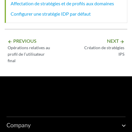
Affectation de stratégies et de profils aux domaines
Configurer une stratégie IDP par défaut
PREVIOUS
NEXT
arrow_backward
arrow_forward
Opérations relatives au
Création de stratégies
profil de l’utilisateur
IPS
final
Company