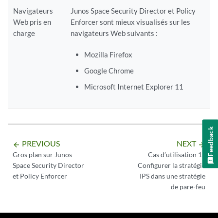
Navigateurs
Junos Space Security Director et Policy
Web pris en
Enforcer sont mieux visualisés sur les
charge
navigateurs Web suivants :
Mozilla Firefox
Google Chrome
Microsoft Internet Explorer 11
Feedback
PREVIOUS
NEXT
arrow_backward
arrow_forward
Gros plan sur Junos
Cas d’utilisation 1 :
Space Security Director
Configurer la stratégie
et Policy Enforcer
IPS dans une stratégie
de pare-feu