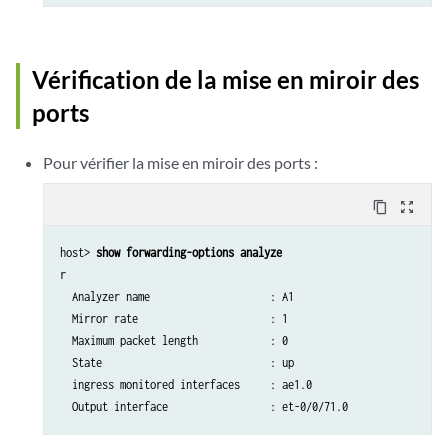
Vérification de la mise en miroir des
ports
Pour vérifier la mise en miroir des ports :
content_copy
zoom_out_map
host> 
show forwarding-options analyze
r       

  Analyzer name                    : A1    

  Mirror rate                      : 1     

  Maximum packet length            : 0     

  State                            : up    

  ingress monitored interfaces     : ae1.0
