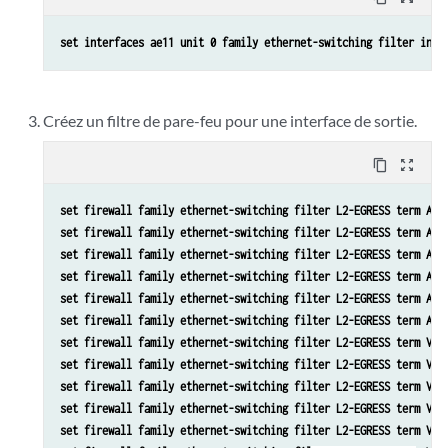
set firewall family ethernet-switching filter L2-INGRESS term PK
set interfaces ae11 unit 0 family ethernet-switching filter inpu
set firewall family ethernet-switching filter L2-INGRESS term PK
set firewall family ethernet-switching filter L2-INGRESS term PK
set firewall family ethernet-switching filter L2-INGRESS term PK
set firewall family ethernet-switching filter L2-INGRESS term PK
Créez un filtre de pare-feu pour une interface de sortie.
set firewall family ethernet-switching filter L2-INGRESS term PK
set firewall family ethernet-switching filter L2-INGRESS term PK
content_copy
zoom_out_map
set firewall family ethernet-switching filter L2-INGRESS term PK
set firewall family ethernet-switching filter L2-INGRESS term PK
set firewall family ethernet-switching filter L2-EGRESS term ARP
set firewall family ethernet-switching filter L2-INGRESS term PK
set firewall family ethernet-switching filter L2-EGRESS term ARP
set firewall family ethernet-switching filter L2-INGRESS term DE
set firewall family ethernet-switching filter L2-EGRESS term ARP
set firewall family ethernet-switching filter L2-INGRESS term DE
set firewall family ethernet-switching filter L2-EGRESS term ARP
set firewall family ethernet-switching filter L2-EGRESS term ARP
set firewall family ethernet-switching filter L2-EGRESS term ARP
set firewall family ethernet-switching filter L2-EGRESS term V4-
set firewall family ethernet-switching filter L2-EGRESS term V4-
set firewall family ethernet-switching filter L2-EGRESS term V4-
set firewall family ethernet-switching filter L2-EGRESS term V4-
set firewall family ethernet-switching filter L2-EGRESS term V4-