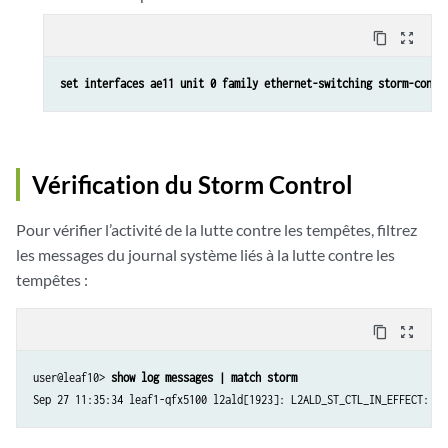
content_copy
zoom_out_map
set interfaces ae11 unit 0 family ethernet-switching storm-contr
Vérification du Storm Control
Pour vérifier l’activité de la lutte contre les tempêtes, filtrez
les messages du journal système liés à la lutte contre les
tempêtes :
content_copy
zoom_out_map
user@leaf10> 
show log messages | match storm
Sep 27 11:35:34 leaf1-qfx5100 l2ald[1923]: L2ALD_ST_CTL_IN_EFFECT: ae