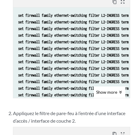
content_copy
zoom_out_map
set firewall family ethernet-switching filter L2-INGRESS term AR
set firewall family ethernet-switching filter L2-INGRESS term AR
set firewall family ethernet-switching filter L2-INGRESS term V4
set firewall family ethernet-switching filter L2-INGRESS term AR
set firewall family ethernet-switching filter L2-INGRESS term AR
set firewall family ethernet-switching filter L2-INGRESS term AR
set firewall family ethernet-switching filter L2-INGRESS term AR
set firewall family ethernet-switching filter L2-INGRESS term V4
set firewall family ethernet-switching filter L2-INGRESS term V4
set firewall family ethernet-switching filter L2-INGRESS term V4
set firewall family ethernet-switching filter L2-INGRESS term V4
set firewall family ethernet-switching filter L2-INGRESS term V4
Show
more
set firewall family ethernet-switching filter L2-INGRESS term V4
set firewall family ethernet-switching filter L2-INGRESS term V6
set firewall family ethernet-switching filter L2-INGRESS term V6
Appliquez le filtre de pare-feu à l’entrée d’une interface
set firewall family ethernet-switching filter L2-INGRESS term V6
d’accès / interface de couche 2.
set firewall family ethernet-switching filter L2-INGRESS term V6
set firewall family ethernet-switching filter L2-INGRESS term V6
content_copy
zoom_out_map
set firewall family ethernet-switching filter L2-INGRESS term V6