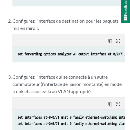
Feedback
Configurez l’interface de destination pour les paquets
mis en miroir.
content_copy
zoom_out_map
set forwarding-options analyzer A1 output interface et-0/0/71.0
Configurez l’interface qui se connecte à un autre
commutateur (l’interface de liaison montante) en mode
trunk et associez-la au VLAN approprié.
content_copy
zoom_out_map
set interfaces et-0/0/71 unit 0 family ethernet-switching interf
set interfaces et-0/0/71 unit 0 family ethernet-switching vlan m