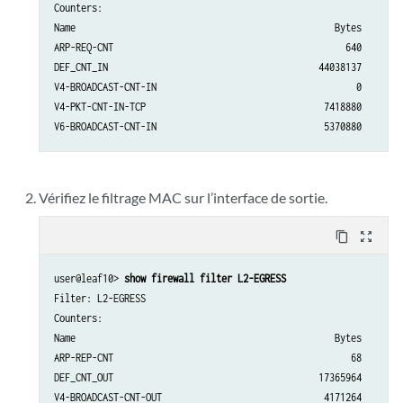
Counters:

Name                                                Bytes        
ARP-REQ-CNT                                           640        
DEF_CNT_IN                                       44038137        
V4-BROADCAST-CNT-IN                                     0        
V4-PKT-CNT-IN-TCP                                 7418880        
Vérifiez le filtrage MAC sur l’interface de sortie.
content_copy
zoom_out_map
user@leaf10> 
show firewall filter L2-EGRESS 
Filter: L2-EGRESS                                              

Counters:

Name                                                Bytes        
ARP-REP-CNT                                            68        
DEF_CNT_OUT                                      17365964        
V4-BROADCAST-CNT-OUT                              4171264        