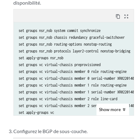
disponibilité.
content_copy
zoom_out_map
set groups nsr_nsb system commit synchronize

set groups nsr_nsb chassis redundancy graceful-switchover

set groups nsr_nsb routing-options nonstop-routing

set groups nsr_nsb protocols layer2-control nonstop-bridging

set apply-groups nsr_nsb

set groups vc virtual-chassis preprovisioned

set groups vc virtual-chassis member 0 role routing-engine

set groups vc virtual-chassis member 0 serial-number XR0220140070
set groups vc virtual-chassis member 1 role routing-engine

set groups vc virtual-chassis member 1 serial-number XR0220140059
set groups vc virtual-chassis member 2 role line-card

set groups vc virtual-chassis member 2 serial-number XR0220140068
Show
more
Configurez le BGP de sous-couche.