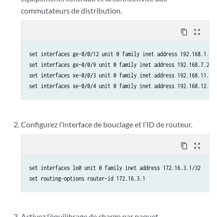
commutateurs de distribution.
content_copy
zoom_out_map
set interfaces ge-0/0/12 unit 0 family inet address 192.168.1.2/2
set interfaces ge-0/0/9 unit 0 family inet address 192.168.7.2/24
set interfaces xe-0/0/3 unit 0 family inet address 192.168.11.1/2
Configurez l’interface de bouclage et l’ID de routeur.
content_copy
zoom_out_map
set interfaces lo0 unit 0 family inet address 172.16.3.1/32

Activez l’équilibrage de charge par paquet.