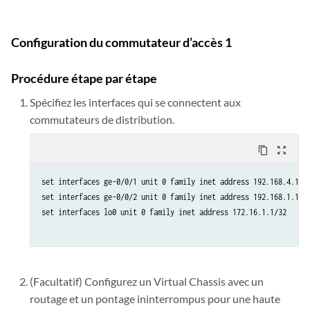
Configuration du commutateur d’accès 1
Procédure étape par étape
Spécifiez les interfaces qui se connectent aux
commutateurs de distribution.
content_copy
zoom_out_map
set interfaces ge-0/0/1 unit 0 family inet address 192.168.4.1/24
set interfaces ge-0/0/2 unit 0 family inet address 192.168.1.1/24
set interfaces lo0 unit 0 family inet address 172.16.1.1/32

(Facultatif) Configurez un Virtual Chassis avec un
routage et un pontage ininterrompus pour une haute