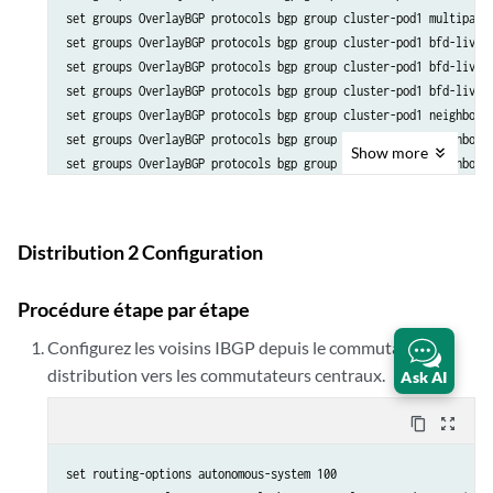
set groups OverlayBGP protocols bgp group cluster-pod1 multipath

set groups OverlayBGP protocols bgp group cluster-pod1 bfd-livene
set groups OverlayBGP protocols bgp group cluster-pod1 bfd-livene
set groups OverlayBGP protocols bgp group cluster-pod1 bfd-livene
set groups OverlayBGP protocols bgp group cluster-pod1 neighbor 1
set groups OverlayBGP protocols bgp group cluster-pod1 neighbor 1
Show
more
set groups OverlayBGP protocols bgp group cluster-pod1 neighbor 1
set groups OverlayBGP protocols bgp group cluster-pod1 neighbor 1
set groups OverlayBGP protocols bgp group cluster-pod1 vpn-apply-
Distribution 2 Configuration
Procédure étape par étape
Configurez les voisins IBGP depuis le commutateur de
distribution vers les commutateurs centraux.
Ask AI
content_copy
zoom_out_map
set routing-options autonomous-system 100
