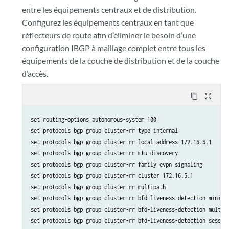
entre les équipements centraux et de distribution.
Configurez les équipements centraux en tant que
réflecteurs de route afin d’éliminer le besoin d’une
configuration IBGP à maillage complet entre tous les
équipements de la couche de distribution et de la couche
d’accès.
content_copy
zoom_out_map
set routing-options autonomous-system 100

set protocols bgp group cluster-rr type internal

set protocols bgp group cluster-rr local-address 172.16.6.1

set protocols bgp group cluster-rr mtu-discovery

set protocols bgp group cluster-rr family evpn signaling

set protocols bgp group cluster-rr cluster 172.16.5.1

set protocols bgp group cluster-rr multipath

set protocols bgp group cluster-rr bfd-liveness-detection minimum
set protocols bgp group cluster-rr bfd-liveness-detection multipl
set protocols bgp group cluster-rr bfd-liveness-detection session