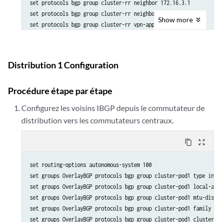
set protocols bgp group cluster-rr neighbor 172.16.3.1

set protocols bgp group cluster-rr neighbor 172.16.4.1

Show
more
Distribution 1 Configuration
Procédure étape par étape
Configurez les voisins IBGP depuis le commutateur de
distribution vers les commutateurs centraux.
content_copy
zoom_out_map
set routing-options autonomous-system 100

set groups OverlayBGP protocols bgp group cluster-pod1 type inter
set groups OverlayBGP protocols bgp group cluster-pod1 local-addr
set groups OverlayBGP protocols bgp group cluster-pod1 mtu-discov
set groups OverlayBGP protocols bgp group cluster-pod1 family evp
set groups OverlayBGP protocols bgp group cluster-pod1 cluster 17