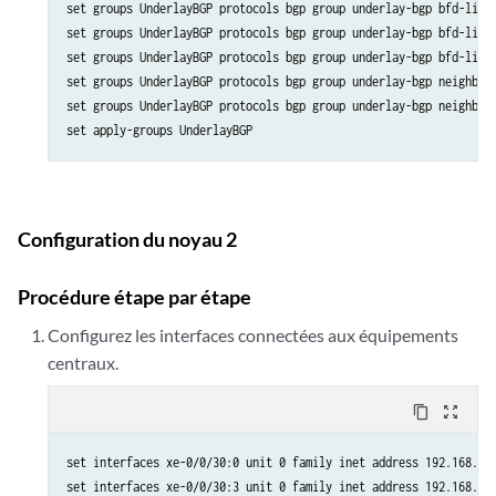
set groups UnderlayBGP protocols bgp group underlay-bgp bfd-liven
set groups UnderlayBGP protocols bgp group underlay-bgp bfd-liven
set groups UnderlayBGP protocols bgp group underlay-bgp bfd-liven
set groups UnderlayBGP protocols bgp group underlay-bgp neighbor 
set groups UnderlayBGP protocols bgp group underlay-bgp neighbor 
Configuration du noyau 2
Procédure étape par étape
Configurez les interfaces connectées aux équipements
centraux.
content_copy
zoom_out_map
set interfaces xe-0/0/30:0 unit 0 family inet address 192.168.12.