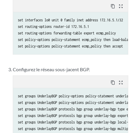
content_copy
zoom_out_map
set interfaces lo0 unit 0 family inet address 172.16.5.1/32

set routing-options router-id 172.16.5.1

set routing-options forwarding-table export ecmp_policy

set policy-options policy-statement ecmp_policy then load-balance
Configurez le réseau sous-jacent BGP.
content_copy
zoom_out_map
set groups UnderlayBGP policy-options policy-statement underlay-c
set groups UnderlayBGP policy-options policy-statement underlay-c
set groups UnderlayBGP protocols bgp group underlay-bgp type exte
set groups UnderlayBGP protocols bgp group underlay-bgp export un
set groups UnderlayBGP protocols bgp group underlay-bgp local-as 
set groups UnderlayBGP protocols bgp group underlay-bgp multipath