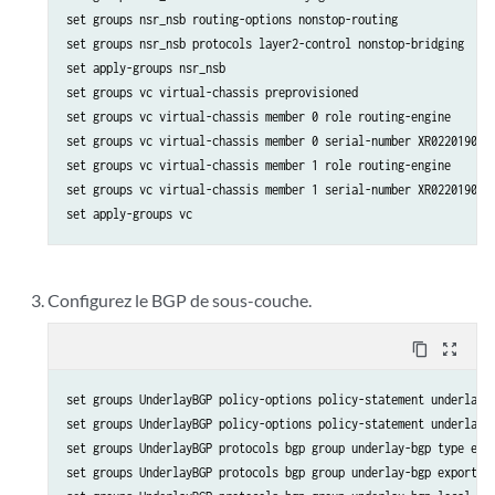
set groups nsr_nsb routing-options nonstop-routing

set groups nsr_nsb protocols layer2-control nonstop-bridging

set apply-groups nsr_nsb

set groups vc virtual-chassis preprovisioned

set groups vc virtual-chassis member 0 role routing-engine

set groups vc virtual-chassis member 0 serial-number XR0220190261
set groups vc virtual-chassis member 1 role routing-engine

set groups vc virtual-chassis member 1 serial-number XR0220190270
Configurez le BGP de sous-couche.
content_copy
zoom_out_map
set groups UnderlayBGP policy-options policy-statement underlay-c
set groups UnderlayBGP policy-options policy-statement underlay-c
set groups UnderlayBGP protocols bgp group underlay-bgp type exte
set groups UnderlayBGP protocols bgp group underlay-bgp export un