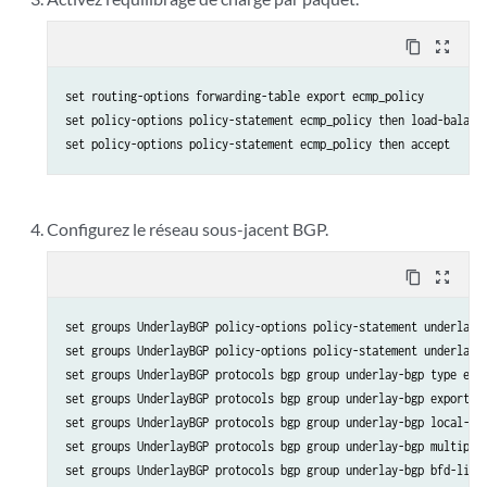
content_copy
zoom_out_map
set routing-options forwarding-table export ecmp_policy 

set policy-options policy-statement ecmp_policy then load-balance
Configurez le réseau sous-jacent BGP.
content_copy
zoom_out_map
set groups UnderlayBGP policy-options policy-statement underlay-c
set groups UnderlayBGP policy-options policy-statement underlay-c
set groups UnderlayBGP protocols bgp group underlay-bgp type exte
set groups UnderlayBGP protocols bgp group underlay-bgp export un
set groups UnderlayBGP protocols bgp group underlay-bgp local-as 
set groups UnderlayBGP protocols bgp group underlay-bgp multipath
set groups UnderlayBGP protocols bgp group underlay-bgp bfd-liven