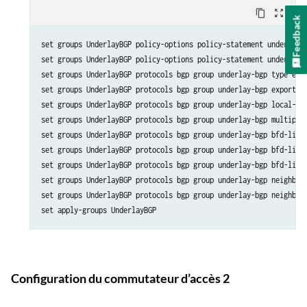
content_copy
zoom_out_map
Feedback
set groups UnderlayBGP policy-options policy-statement underlay-c
set groups UnderlayBGP policy-options policy-statement underlay-c
set groups UnderlayBGP protocols bgp group underlay-bgp type exte
set groups UnderlayBGP protocols bgp group underlay-bgp export un
set groups UnderlayBGP protocols bgp group underlay-bgp local-as 
set groups UnderlayBGP protocols bgp group underlay-bgp multipath
set groups UnderlayBGP protocols bgp group underlay-bgp bfd-liven
set groups UnderlayBGP protocols bgp group underlay-bgp bfd-liven
set groups UnderlayBGP protocols bgp group underlay-bgp bfd-liven
set groups UnderlayBGP protocols bgp group underlay-bgp neighbor 
set groups UnderlayBGP protocols bgp group underlay-bgp neighbor 
Configuration du commutateur d’accès 2