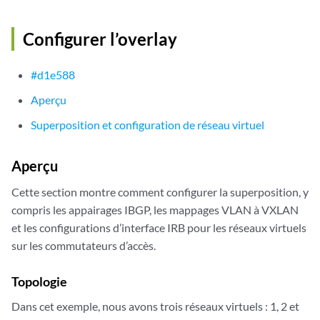
set security zones security-zone trust host-inbound-traffic proto
set security zones security-zone trust interfaces ge-0/0/1.0

Configurer l’overlay
set security zones security-zone trust interfaces ge-0/0/2.0

set security zones security-zone untrust interfaces ge-0/0/4.0 ho
#d1e588
set security zones security-zone untrust interfaces ge-0/0/4.0 ho
set interfaces ge-0/0/1 unit 0 family inet address 10.16.5.1/24

Aperçu
set interfaces ge-0/0/2 unit 0 family inet address 10.16.6.1/24

set interfaces ge-0/0/4 unit 0 family inet address 10.204.46.136
Superposition et configuration de réseau virtuel
Aperçu
Cette section montre comment configurer la superposition, y
compris les appairages IBGP, les mappages VLAN à VXLAN
et les configurations d’interface IRB pour les réseaux virtuels
sur les commutateurs d’accès.
Topologie
Dans cet exemple, nous avons trois réseaux virtuels : 1, 2 et