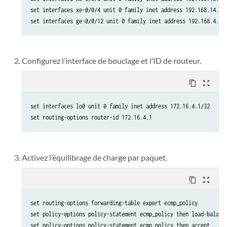
set interfaces xe-0/0/4 unit 0 family inet address 192.168.14.1/2
Configurez l’interface de bouclage et l’ID de routeur.
content_copy
zoom_out_map
set interfaces lo0 unit 0 family inet address 172.16.4.1/32

Activez l’équilibrage de charge par paquet.
content_copy
zoom_out_map
set routing-options forwarding-table export ecmp_policy

set policy-options policy-statement ecmp_policy then load-balance