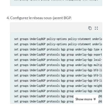
Configurez le réseau sous-jacent BGP.
content_copy
zoom_out_map
set groups UnderlayBGP policy-options policy-statement underlay-c
set groups UnderlayBGP policy-options policy-statement underlay-c
set groups UnderlayBGP protocols bgp group underlay-bgp type exte
set groups UnderlayBGP protocols bgp group underlay-bgp export un
set groups UnderlayBGP protocols bgp group underlay-bgp local-as 
set groups UnderlayBGP protocols bgp group underlay-bgp multipath
set groups UnderlayBGP protocols bgp group underlay-bgp bfd-liven
set groups UnderlayBGP protocols bgp group underlay-bgp bfd-liven
set groups UnderlayBGP protocols bgp group underlay-bgp bfd-liven
set groups UnderlayBGP protocols bgp group underlay-bgp neighbor 
set groups UnderlayBGP protocols bgp group underlay-bgp neighbor 
set groups UnderlayBGP protocols bgp group underlay-bgp neighbor 
Show
more
set groups UnderlayBGP protocols bgp group underlay-bgp neighbor 