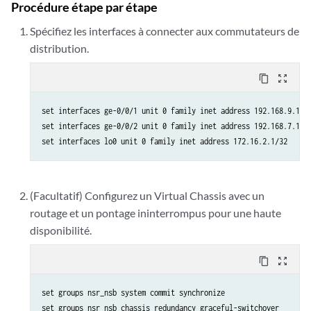
Procédure étape par étape
Spécifiez les interfaces à connecter aux commutateurs de
distribution.
content_copy
zoom_out_map
set interfaces ge-0/0/1 unit 0 family inet address 192.168.9.1/24
set interfaces ge-0/0/2 unit 0 family inet address 192.168.7.1/24
(Facultatif) Configurez un Virtual Chassis avec un
routage et un pontage ininterrompus pour une haute
disponibilité.
content_copy
zoom_out_map
set groups nsr_nsb system commit synchronize

set groups nsr_nsb chassis redundancy graceful-switchover
