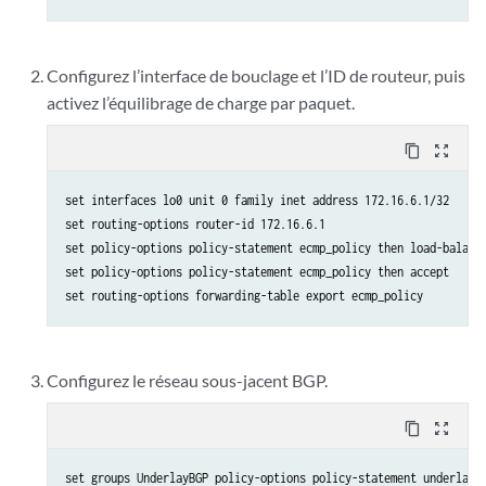
Configurez l’interface de bouclage et l’ID de routeur, puis
activez l’équilibrage de charge par paquet.
content_copy
zoom_out_map
set interfaces lo0 unit 0 family inet address 172.16.6.1/32

set routing-options router-id 172.16.6.1

set policy-options policy-statement ecmp_policy then load-balance
set policy-options policy-statement ecmp_policy then accept

Configurez le réseau sous-jacent BGP.
content_copy
zoom_out_map
set groups UnderlayBGP policy-options policy-statement underlay-c