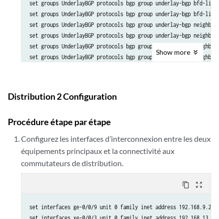
set groups UnderlayBGP protocols bgp group underlay-bgp bfd-liven
set groups UnderlayBGP protocols bgp group underlay-bgp bfd-liven
set groups UnderlayBGP protocols bgp group underlay-bgp neighbor 
set groups UnderlayBGP protocols bgp group underlay-bgp neighbor 
set groups UnderlayBGP protocols bgp group underlay-bgp neighbor 
Show
more
set groups UnderlayBGP protocols bgp group underlay-bgp neighbor 
Distribution 2 Configuration
Procédure étape par étape
Configurez les interfaces d’interconnexion entre les deux
équipements principaux et la connectivité aux
commutateurs de distribution.
content_copy
zoom_out_map
set interfaces ge-0/0/9 unit 0 family inet address 192.168.9.2/24
set interfaces xe-0/0/3 unit 0 family inet address 192.168.13.1/2