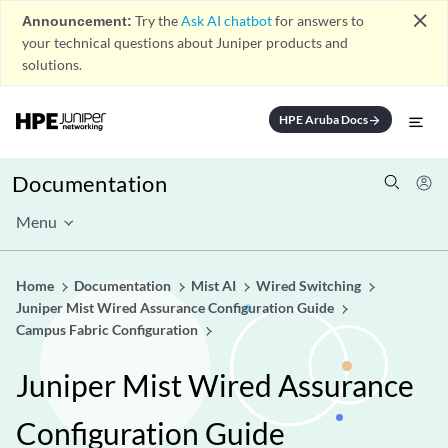
close
Announcement:
Try the
Ask AI chatbot
for answers to
your technical questions about Juniper products and
solutions.
HPE Aruba Docs
arrow_forward
Documentation
Menu
Home
Documentation
Mist AI
Wired Switching
Juniper Mist Wired Assurance Configuration Guide
Campus Fabric Configuration
Juniper Mist Wired Assurance
Configuration Guide