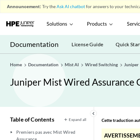
Announcement:
Try the
Ask AI chatbot
for answers to your technica
Solutions
Products
Servi
Documentation
License Guide
Quick Star
Home
Documentation
Mist AI
Wired Switching
Juniper
Juniper Mist Wired Assurance 
keyboard_arrow_left
Table of Contents
Expand all
Cette traduction aut
Premiers pas avec Mist Wired
play_arrow
AVERTISSEME
Assurance