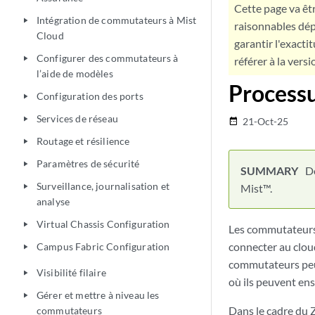
Cette page va êtr
Intégration de commutateurs à Mist
play_arrow
raisonnables dép
Cloud
garantir l'exacti
Configurer des commutateurs à
play_arrow
référer à la versi
l’aide de modèles
Processu
Configuration des ports
play_arrow
Services de réseau
play_arrow
21-Oct-25
date_range
Routage et résilience
play_arrow
Paramètres de sécurité
play_arrow
D
Surveillance, journalisation et
Mist™.
play_arrow
analyse
Virtual Chassis Configuration
play_arrow
Les commutateurs J
connecter au cloud
Campus Fabric Configuration
play_arrow
commutateurs peu
Visibilité filaire
play_arrow
où ils peuvent ensu
Gérer et mettre à niveau les
play_arrow
Dans le cadre du 
commutateurs