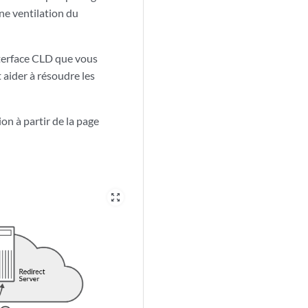
une ventilation du
terface CLD que vous
 aider à résoudre les
on à partir de la page
zoom_out_map