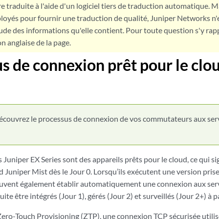
e traduite à l'aide d'un logiciel tiers de traduction automatique. Ma
loyés pour fournir une traduction de qualité, Juniper Networks n'
tude des informations qu'elle contient. Pour toute question s'y rap
on anglaise de la page.
s de connexion prêt pour le clo
écouvrez le processus de connexion de vos commutateurs aux serv
uniper EX Series sont des appareils prêts pour le cloud, ce qui sig
 Juniper Mist dès le Jour 0. Lorsqu’ils exécutent une version pris
vent également établir automatiquement une connexion aux servi
ite être intégrés (Jour 1), gérés (Jour 2) et surveillés (Jour 2+) à p
Zero-Touch Provisioning (ZTP), une connexion TCP sécurisée utilis