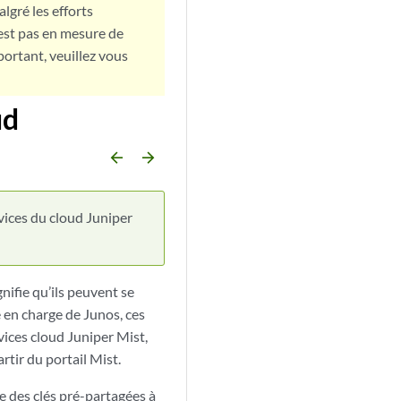
lgré les efforts
est pas en mesure de
portant, veuillez vous
ud
arrow_backward
arrow_forward
ices du cloud Juniper
nifie qu’ils peuvent se
e en charge de Junos, ces
ces cloud Juniper Mist,
artir du portail Mist.
e des clés pré-partagées à