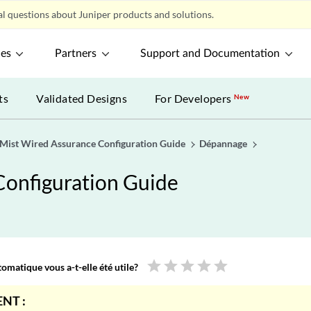
l questions about Juniper products and solutions.
ces
Partners
Support and Documentation
ts
Validated Designs
For Developers
New
 Mist Wired Assurance Configuration Guide
Dépannage
Configuration Guide
star
star
star
star
star
omatique vous a-t-elle été utile?
NT :