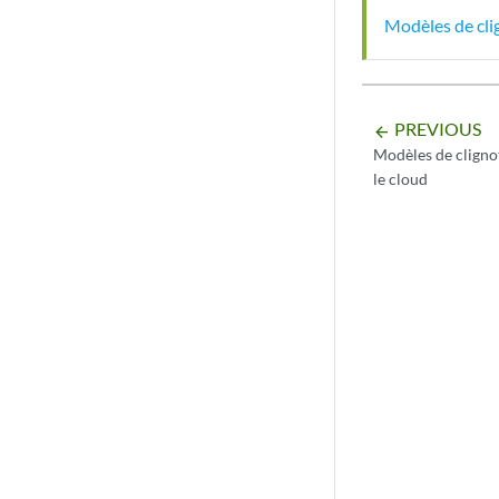
Modèles de cli
PREVIOUS
arrow_backward
Modèles de cligno
le cloud