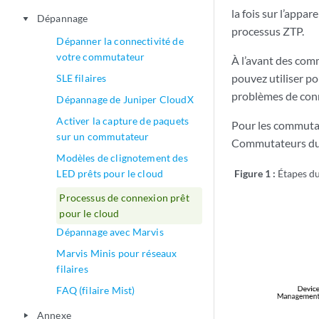
la fois sur l’appar
Dépannage
play_arrow
processus ZTP.
Dépanner la connectivité de
votre commutateur
À l’avant des co
pouvez utiliser po
SLE filaires
problèmes de conn
Dépannage de Juniper CloudX
Activer la capture de paquets
Pour les commutate
sur un commutateur
Commutateurs du 
Modèles de clignotement des
LED prêts pour le cloud
Figure 1 :
Étapes d
Processus de connexion prêt
pour le cloud
Dépannage avec Marvis
Marvis Minis pour réseaux
filaires
FAQ (filaire Mist)
Annexe
play_arrow