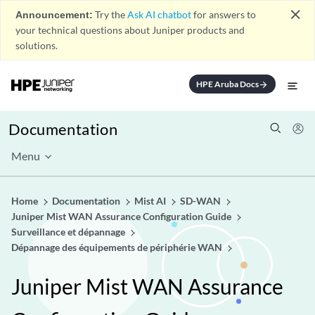
close
Announcement:
Try the
Ask AI chatbot
for answers to
your technical questions about Juniper products and
solutions.
HPE Aruba Docs
arrow_forward
Documentation
Menu
Home
Documentation
Mist AI
SD-WAN
Juniper Mist WAN Assurance Configuration Guide
Surveillance et dépannage
Dépannage des équipements de périphérie WAN
Juniper Mist WAN Assurance