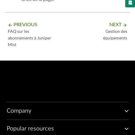
PREVIOUS
NEXT
arrow_backward
arrow_forward
FAQ sur les
Gestion des
abonnements à Juniper
équipements
Mist
Company
Popular resources