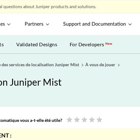
l questions about Juniper products and solutions.
ces
Partners
Support and Documentation
ts
Validated Designs
For Developers
New
 des services de localisation Juniper Mist
À vous de jouer
ion Juniper Mist
star
star
star
star
star
omatique vous a-t-elle été utile?
NT :