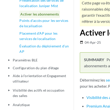
Présentation des services de
Cette page va êtr
localisation Juniper Mist
raisonnables dép
Activer les abonnements
garantir l'exacti
Points d’accès pour les services
référer à la versi
de localisation
Activer 
Placement d’AP pour les
services de localisation
04-Apr-25
date_range
Évaluation du déploiement d’un
AP
Po
Paramètres BLE
play_arrow
abonnements ap
Configuration du plan d’étage
play_arrow
Aide à l’orientation et Engagement
play_arrow
Déterminez les
se
utilisateur
pour les acheter.
Visibilité des actifs et occupation
play_arrow
des salles
Visibilité des
Analytique
play_arrow
Premium Analy