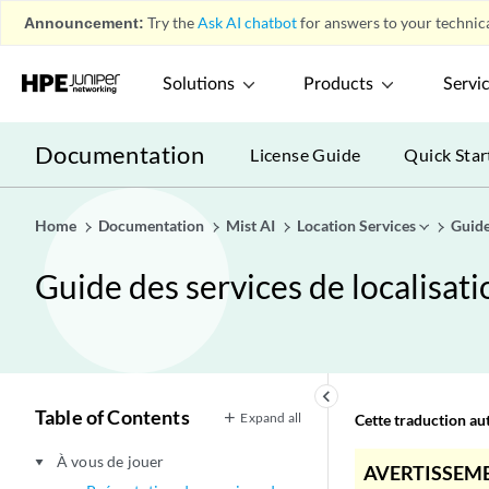
Announcement:
Try the
Ask AI chatbot
for answers to your technica
Solutions
Products
Servi
Documentation
License Guide
Quick Star
Home
Documentation
Mist AI
Location Services
Guide
Guide des services de localisat
keyboard_arrow_left
Table of Contents
Expand all
Cette traduction aut
À vous de jouer
play_arrow
AVERTISSEME