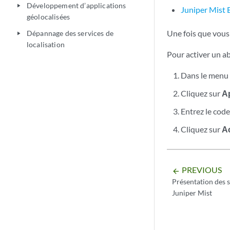
Développement d’applications
play_arrow
Juniper Mist 
géolocalisées
Une fois que vous 
Dépannage des services de
play_arrow
localisation
Pour activer un 
Dans le menu 
Cliquez sur
Ap
Entrez le code
Cliquez sur
Ac
PREVIOUS
arrow_backward
Présentation des s
Juniper Mist