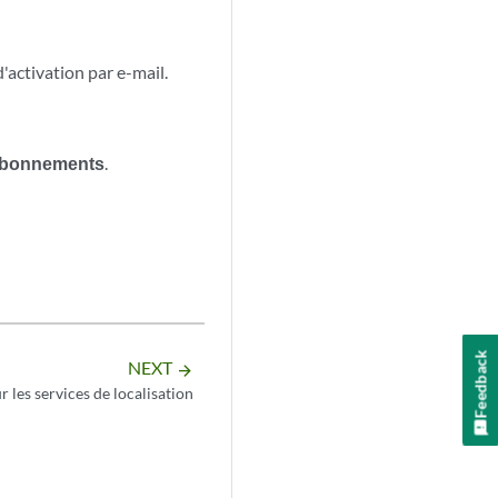
'activation par e-mail.
bonnements
.
Feedback
NEXT
arrow_forward
r les services de localisation