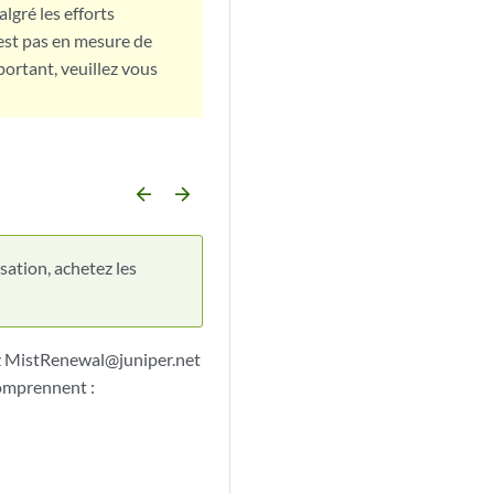
lgré les efforts
est pas en mesure de
portant, veuillez vous
arrow_backward
arrow_forward
sation, achetez les
ez MistRenewal@juniper.net
comprennent :