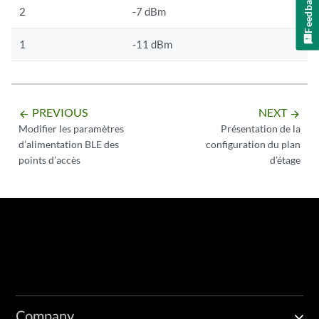
Feedback
2
-7 dBm
1
-11 dBm
PREVIOUS
NEXT
arrow_backward
arrow_forward
Modifier les paramètres
Présentation de la
d’alimentation BLE des
configuration du plan
points d’accès
d’étage
Company