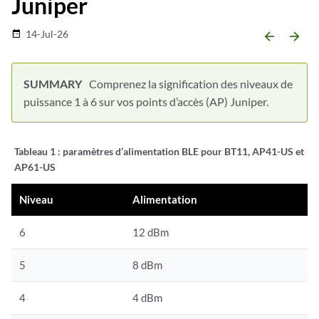
Juniper
14-Jul-26
date_range
arrow_backward
arrow_forward
Comprenez la signification des niveaux de
puissance 1 à 6 sur vos points d’accès (AP) Juniper.
Tableau 1 :
paramètres d’alimentation BLE pour BT11, AP41-US et
AP61-US
Niveau
Alimentation
6
12 dBm
5
8 dBm
4
4 dBm