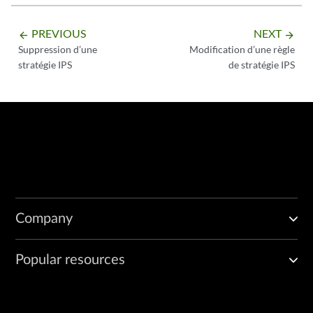
PREVIOUS
NEXT
arrow_backward
arrow_forward
Suppression d’une
Modification d’une règle
stratégie IPS
de stratégie IPS
Company
Popular resources