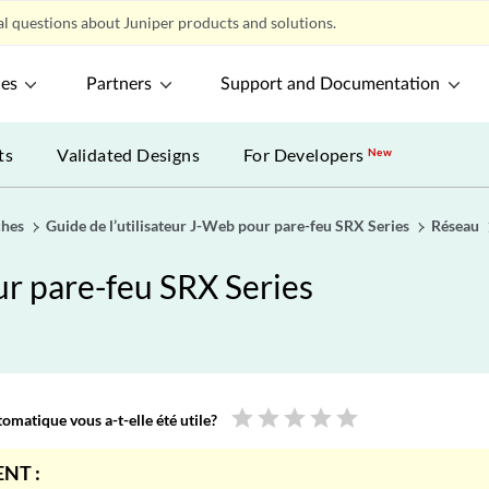
l questions about Juniper products and solutions.
ces
Partners
Support and Documentation
ts
Validated Designs
For Developers
New
ches
Guide de l’utilisateur J-Web pour pare-feu SRX Series
Réseau
ur pare-feu SRX Series
star
star
star
star
star
omatique vous a-t-elle été utile?
NT :