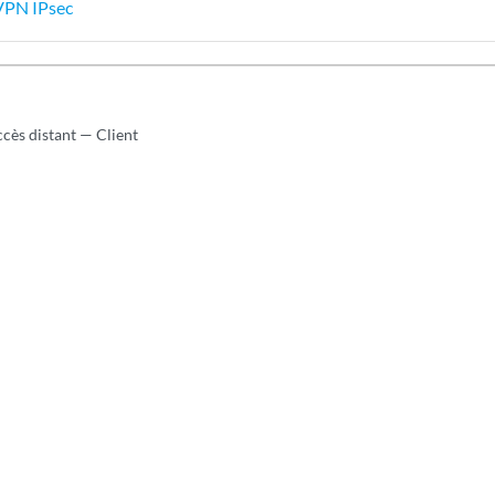
VPN IPsec
cès distant — Client