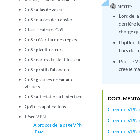
NOTE:
CoS : alias de valeur
play_arrow
Lors de la
CoS : classes de transfert
play_arrow
derrière l
Classificateurs CoS
play_arrow
charge qu
CoS : réécriture des règles
play_arrow
L’option d
CoS : planificateurs
Lors de la
play_arrow
CoS : cartes du planificateur
play_arrow
Pour le VP
crée le ma
CoS : profil d’abandon
play_arrow
CoS : groupes de canaux
play_arrow
virtuels
CoS : affectation à l’interface
play_arrow
DOCUMENTA
QoS des applications
play_arrow
Créer un VPN de
IPsec VPN
play_arrow
Créer un VPN d
À propos de la page VPN
Créer un VPN d
IPsec