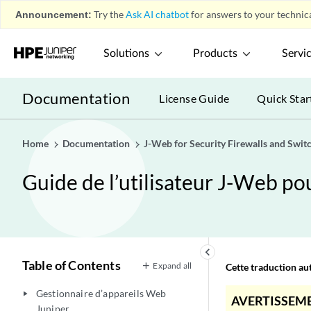
Announcement:
Try the
Ask AI chatbot
for answers to your technica
Solutions
Products
Servi
Documentation
License Guide
Quick Star
Home
Documentation
J-Web for Security Firewalls and Swit
Guide de l’utilisateur J-Web po
keyboard_arrow_left
Table of Contents
Expand all
Cette traduction aut
Gestionnaire d’appareils Web
play_arrow
AVERTISSEME
Juniper