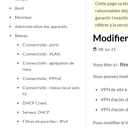
Cette page va êtr
Bord
play_arrow
raisonnables dép
Moniteur
garantir l'exacti
play_arrow
référer à la versi
Administration des appareils
play_arrow
Modifier
Réseau
play_arrow
Connectivité : ports
play_arrow
08-Jul-21
date_range
Connectivité : VLAN
play_arrow
Connectivité : agrégation de
play_arrow
Vous êtes ici :
Ré
liens
Vous pouvez modif
Connectivité : PPPoE
play_arrow
Connectivité : réseau local sans
play_arrow
VPN de site à 
fil
VPN d’accès d
DHCP Client
play_arrow
VPN d’accès di
Serveur DHCP
play_arrow
Filtres de pare-feu—IPv4
play_arrow
Pour modifier le 