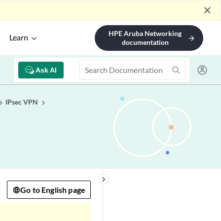
close
HPE Aruba Networking
Learn
arrow_forward
documentation
Ask AI
IPsec VPN
keyboard_arrow_right
Go to English page