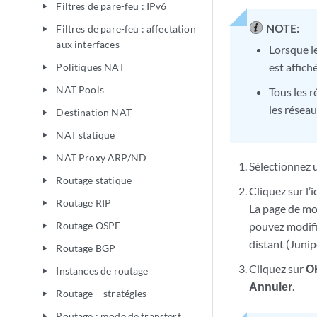
Filtres de pare-feu : IPv6
play_arrow
NOTE:
Filtres de pare-feu : affectation
play_arrow
aux interfaces
Lorsque l
est affich
Politiques NAT
play_arrow
NAT Pools
Tous les r
play_arrow
les réseau
Destination NAT
play_arrow
NAT statique
play_arrow
NAT Proxy ARP/ND
play_arrow
Sélectionnez 
Routage statique
play_arrow
Cliquez sur l’
Routage RIP
play_arrow
La page de mo
Routage OSPF
pouvez modifi
play_arrow
distant (Junip
Routage BGP
play_arrow
Cliquez sur
O
Instances de routage
play_arrow
Annuler
.
Routage – stratégies
play_arrow
Routage : mode de transfert
play_arrow