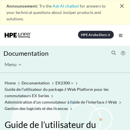
close
Announcement:
Try the
Ask AI chatbot
for answers to
your technical questions about Juniper products and
solutions.
HPE Aruba Docs
arrow_forward
Documentation
Menu
Home
Documentation
EX2300
Guide de l’utilisateur du package J-Web Platform pour les
commutateurs EX Series
Administration d’un commutateur à l’aide de l’interface J-Web
Gestion des logiciels et des licences
Guide de l’utilisateur du