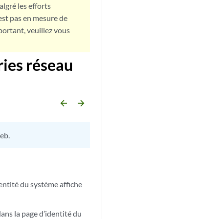
lgré les efforts
est pas en mesure de
portant, veuillez vous
ries réseau
arrow_backward
arrow_forward
eb.
entité du système affiche
ans la page d’identité du