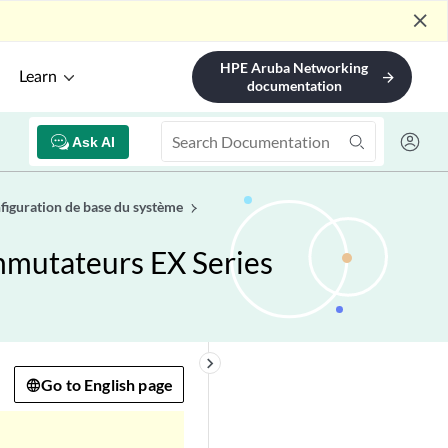
close
HPE Aruba Networking
Learn
arrow_forward
documentation
Ask AI
figuration de base du système
ommutateurs EX Series
keyboard_arrow_right
Go to English page