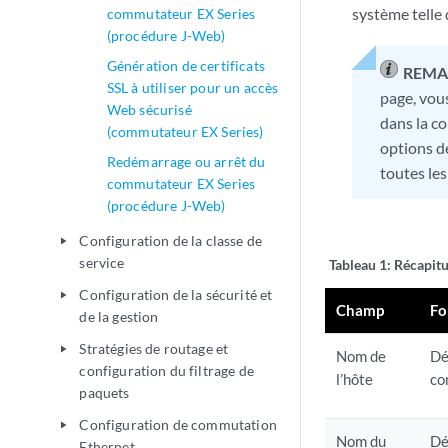
système telle
commutateur EX Series
(procédure J-Web)
Génération de certificats
REMA
SSL à utiliser pour un accès
page, vous
Web sécurisé
dans la co
(commutateur EX Series)
options de
Redémarrage ou arrêt du
toutes les
commutateur EX Series
(procédure J-Web)
Configuration de la classe de
play_arrow
service
Tableau 1: Récapitu
Configuration de la sécurité et
play_arrow
Champ
Fo
de la gestion
Stratégies de routage et
play_arrow
Nom de
Dé
configuration du filtrage de
l’hôte
co
paquets
Configuration de commutation
play_arrow
Nom du
Dé
Ethernet