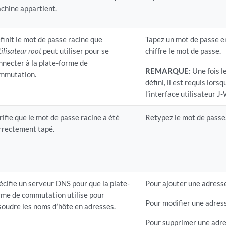
chine appartient.
finit le mot de passe racine que
Tapez un mot de passe en
tilisateur root
peut utiliser pour se
chiffre le mot de passe.
nnecter à la plate-forme de
REMARQUE:
Une fois l
mmutation.
défini, il est requis lor
l’interface utilisateur J
rifie que le mot de passe racine a été
Retypez le mot de passe
rrectement tapé.
écifie un serveur DNS pour que la plate-
Pour ajouter une adresse
rme de commutation utilise pour
Pour modifier une adress
soudre les noms d’hôte en adresses.
Pour supprimer une adres