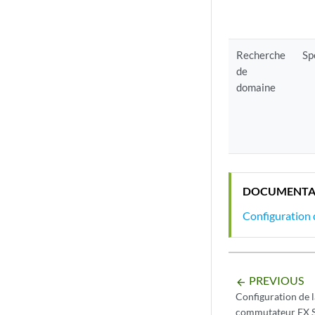
Recherche
Sp
de
domaine
DOCUMENTA
Configuration 
PREVIOUS
arrow_backward
Configuration de l
commutateur EX S