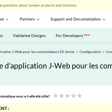
l questions about Juniper products and solutions.
ces
Partners
Support and Documentation
ts
Validated Designs
For Developers
New
plication J-Web pour les commutateurs EX Series
Configuration
Con
ge d’application J-Web pour les c
star
star
star
star
star
omatique vous a-t-elle été utile?
NT :