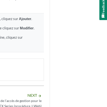
Feedback
 cliquez sur
Ajouter
.
e cliquez sur
Modifier
.
ne, cliquez sur
NEXT
arrow_forward
de l’accès de gestion pour le
X Series (procédure J-Web)