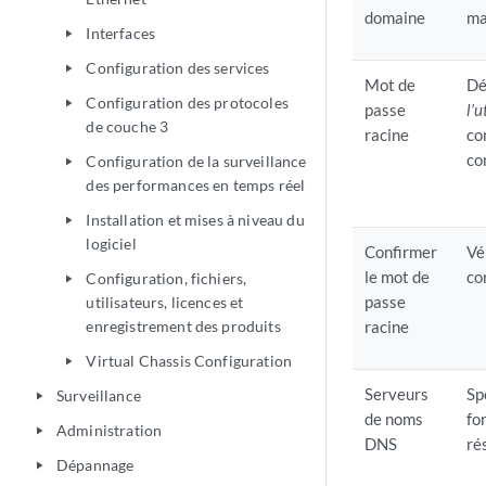
domaine
ma
Interfaces
play_arrow
Configuration des services
play_arrow
Mot de
Dé
Configuration des protocoles
play_arrow
passe
l’u
de couche 3
racine
co
co
Configuration de la surveillance
play_arrow
des performances en temps réel
Installation et mises à niveau du
play_arrow
logiciel
Confirmer
Vé
le mot de
co
Configuration, fichiers,
play_arrow
passe
utilisateurs, licences et
enregistrement des produits
racine
Virtual Chassis Configuration
play_arrow
Serveurs
Sp
Surveillance
play_arrow
de noms
fo
Administration
play_arrow
DNS
ré
Dépannage
play_arrow