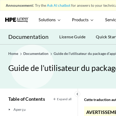
Announcement:
Try the
Ask AI chatbot
for answers to your technica
Solutions
Products
Servi
Documentation
License Guide
Quick Star
Home
Documentation
Guide de l’utilisateur du package d’ap
Guide de l’utilisateur du packa
keyboard_arrow_left
Table of Contents
Expand all
Cette traduction aut
Aperçu
play_arrow
AVERTISSEME