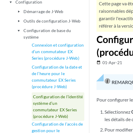
Configuration
play_arrow
Cette page va êtr
raisonnables dép
Démarrage de J-Web
play_arrow
garantir l'exacti
Outils de configuration J-Web
play_arrow
référer à la versi
Configuration de base du
play_arrow
Configur
système
Connexion et configuration
(procéd
d’un commutateur EX
Series (procédure J-Web)
01-Apr-21
date_range
Configuration de la date et
de l’heure pour le
commutateur EX Series
REMARQ
(procédure J-Web)
Configuration de l’identité
Pour configurer le
système d’un
commutateur EX Series
Sélectionnez
(procédure J-Web)
les détails de
Configuration de l’accès de
Pour modifier 
gestion pour le