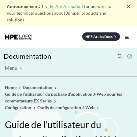
close
Announcement:
Try the
Ask AI chatbot
for answers to
your technical questions about Juniper products and
solutions.
HPE Aruba Docs
arrow_forward
Documentation
Menu
Home
Documentation
Guide de l’utilisateur du package d’application J-Web pour les
commutateurs EX Series
Configuration
Outils de configuration J-Web
Guide de l’utilisateur du