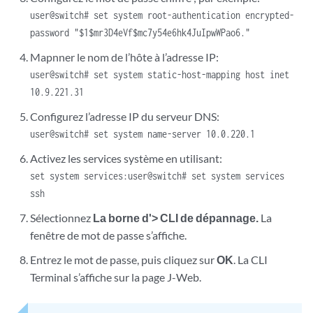
user@switch# set system root-authentication encrypted-
password "$1$mr3D4eVf$mc7y54e6hk4JuIpwWPao6."
Mapnner le nom de l’hôte à l’adresse IP:
user@switch# set system static-host-mapping host inet
10.9.221.31
Configurez l’adresse IP du serveur DNS:
user@switch# set system name-server 10.0.220.1
Activez les services système en utilisant:
set system services:user@switch# set system services
ssh
Sélectionnez
La borne d'> CLI de dépannage.
La
fenêtre de mot de passe s’affiche.
Entrez le mot de passe, puis cliquez sur
OK
. La CLI
Terminal s’affiche sur la page J-Web.