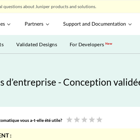
l questions about Juniper products and solutions.
ces
Partners
Support and Documentation
ts
Validated Designs
For Developers
New
 d’entreprise - Conception validé
star
star
star
star
star
omatique vous a-t-elle été utile?
NT :