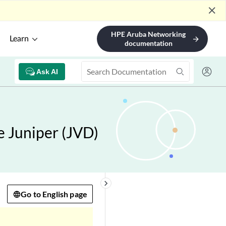
close
HPE Aruba Networking
Learn
arrow_forward
documentation
Ask AI
e Juniper (JVD)
keyboard_arrow_right
Go to English page