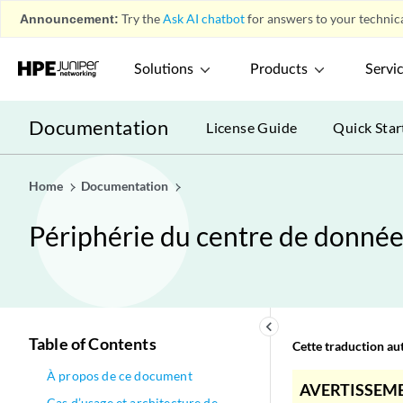
Announcement:
Try the
Ask AI chatbot
for answers to your technica
Solutions
Products
Servi
Documentation
License Guide
Quick Star
Home
Documentation
Périphérie du centre de données
keyboard_arrow_left
Table of Contents
Cette traduction aut
À propos de ce document
AVERTISSEME
Cas d’usage et architecture de