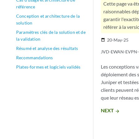
Cette page va êtr
référence
raisonnables dép
Conception et architecture de la
garantir l'exacti
solution
référer à la versi
Paramètres clés de la solution et de
la validation
20-May-25
date_range
Résumé et analyse des résultats
JVD-EWAN-EVPN-
Recommandations
Les conceptions v
Plates-formes et logiciels validés
déploiement des so
Juniper et testées
clients peuvent ré
que leur réseau e
NEXT
arrow_forward