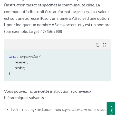
l’instruction
et spécifiez la communauté cible. La
target
communauté cible doit être au format
. La
valeur
target:x:y
x
est soit une adresse IP, soit un numéro AS suivi d’une option
pour indiquer un nombre AS de 4 octets, et
est un nombre
L
y
(par exemple,
)
target:123456L:100
content_copy
zoom_out_map
target
target-value
 {

    receiver;

    sender;

Vous pouvez inclure cette instruction aux niveaux
hiérarchiques suivants :
Feedback
[edit routing-instances
routing-instance-name
protocols