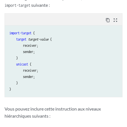
suivante :
import-target
content_copy
zoom_out_map
import-target
 {

target
target-value
 {

        receiver;

        sender;

    }

unicast
 {

        receiver;

        sender;

    }

Vous pouvez inclure cette instruction aux niveaux
hiérarchiques suivants :