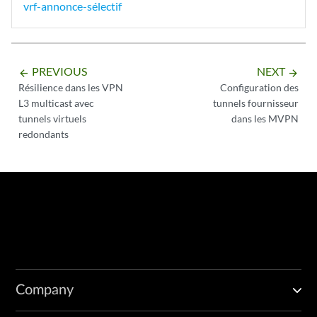
vrf-annonce-sélectif
PREVIOUS
NEXT
arrow_backward
arrow_forward
Résilience dans les VPN
Configuration des
L3 multicast avec
tunnels fournisseur
tunnels virtuels
dans les MVPN
redondants
Company