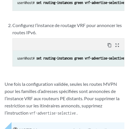
user@host# 
set routing-instances green vrf-advertise-selective f
Configurez l’instance de routage VRF pour annoncer les
routes IPv6.
content_copy
zoom_out_map
user@host# 
set routing-instances green vrf-advertise-selective f
Une fois la configuration validée, seules les routes MVPN
pour les familles d’adresses spécifiées sont annoncées de
l’instance VRF aux routeurs PE distants. Pour supprimer la
restriction sur les itinéraires annoncés, supprimez
l’instruction
.
vrf-advertise-selective