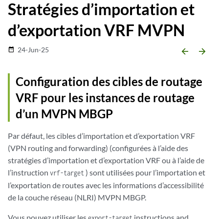
Stratégies d’importation et
d’exportation VRF MVPN
24-Jun-25
date_range
arrow_backward
arrow_forward
Configuration des cibles de routage
VRF pour les instances de routage
d’un MVPN MBGP
Par défaut, les cibles d’importation et d’exportation VRF
(VPN routing and forwarding) (configurées à l’aide des
stratégies d’importation et d’exportation VRF ou à l’aide de
l’instruction
) sont utilisées pour l’importation et
vrf-target
l’exportation de routes avec les informations d’accessibilité
de la couche réseau (NLRI) MVPN MBGP.
Vous pouvez utiliser les
instructions and
export-target