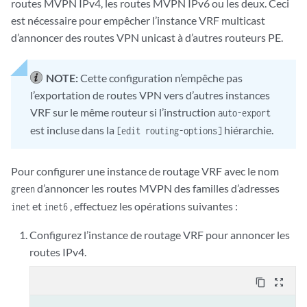
routes MVPN IPv4, les routes MVPN IPv6 ou les deux. Ceci
est nécessaire pour empêcher l’instance VRF multicast
d’annoncer des routes VPN unicast à d’autres routeurs PE.
NOTE:
Cette configuration n’empêche pas
l’exportation de routes VPN vers d’autres instances
VRF sur le même routeur si l’instruction
auto-export
est incluse dans la
hiérarchie.
[edit routing-options]
Pour configurer une instance de routage VRF avec le nom
d’annoncer les routes MVPN des familles d’adresses
green
et
, effectuez les opérations suivantes :
inet
inet6
Configurez l’instance de routage VRF pour annoncer les
routes IPv4.
content_copy
zoom_out_map