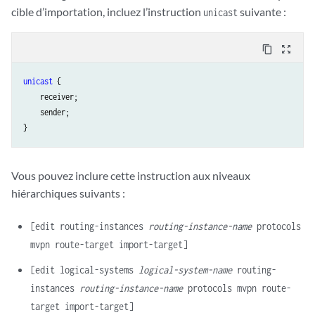
cible d’importation, incluez l’instruction
suivante :
unicast
content_copy
zoom_out_map
unicast
 {

    receiver;

    sender;

Vous pouvez inclure cette instruction aux niveaux
hiérarchiques suivants :
[edit routing-instances
routing-instance-name
protocols
mvpn route-target import-target]
[edit logical-systems
logical-system-name
routing-
instances
routing-instance-name
protocols mvpn route-
target import-target]