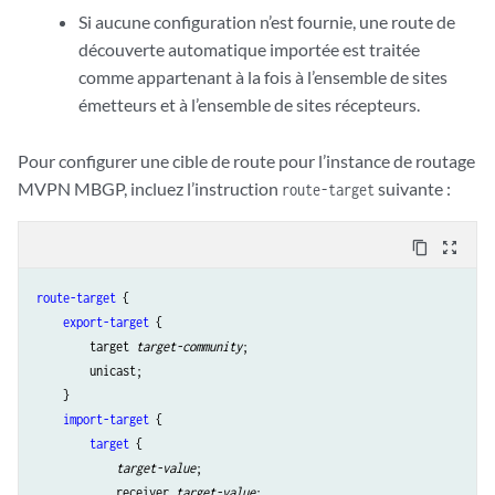
Si aucune configuration n’est fournie, une route de
découverte automatique importée est traitée
comme appartenant à la fois à l’ensemble de sites
émetteurs et à l’ensemble de sites récepteurs.
Pour configurer une cible de route pour l’instance de routage
MVPN MBGP, incluez l’instruction
suivante :
route-target
content_copy
zoom_out_map
route-target
 {

export-target
 {

        target 
target-community
;

        unicast;

    }

import-target
 {

target
 {

target-value
;

            receiver 
target-value
;
