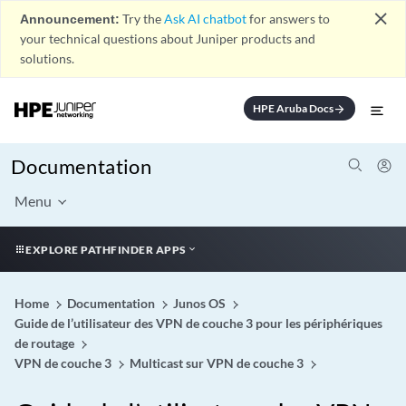
close
Announcement:
Try the
Ask AI chatbot
for answers to
your technical questions about Juniper products and
solutions.
HPE Aruba Docs
arrow_forward
Documentation
Menu
EXPLORE PATHFINDER APPS
Home
Documentation
Junos OS
Guide de l’utilisateur des VPN de couche 3 pour les périphériques
de routage
VPN de couche 3
Multicast sur VPN de couche 3