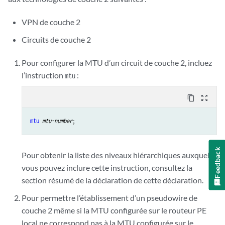
VPN de couche 2
Circuits de couche 2
Pour configurer la MTU d’un circuit de couche 2, incluez
l’instruction
:
mtu
content_copy
zoom_out_map
mtu
mtu-number
Feedback
Pour obtenir la liste des niveaux hiérarchiques auxquels
vous pouvez inclure cette instruction, consultez la
section résumé de la déclaration de cette déclaration.
Pour permettre l’établissement d’un pseudowire de
couche 2 même si la MTU configurée sur le routeur PE
local ne correspond pas à la MTU configurée sur le