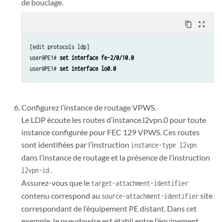
de bouclage.
content_copy
zoom_out_map
[edit protocols ldp]

user@PE1# 
set interface fe-2/0/10.0
user@PE1# 
set interface lo0.0
Configurez l’instance de routage VPWS.
Le LDP écoute les routes d’instance.l2vpn.0 pour toute
instance configurée pour FEC 129 VPWS. Ces routes
sont identifiées par l’instruction
instance-type l2vpn
dans l’instance de routage et la présence de l’instruction
.
l2vpn-id
Assurez-vous que le
target-attachment-identifier
contenu correspond au
site
source-attachment-identifier
correspondant de l’équipement PE distant. Dans cet
exemple, le pseudowire est établi entre l’équipement