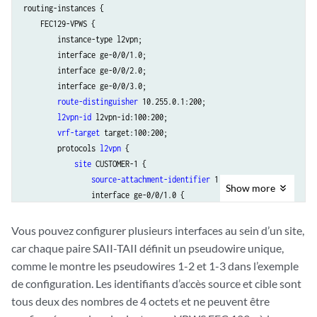
routing-instances {

    FEC129-VPWS {

        instance-type l2vpn;

        interface ge-0/0/1.0;

        interface ge-0/0/2.0;

        interface ge-0/0/3.0;

route-distinguisher
 10.255.0.1:200;

l2vpn-id
 l2vpn-id:100:200;

vrf-target
 target:100:200;

        protocols 
l2vpn
 {

site
 CUSTOMER-1 {

source-attachment-identifier
 1;

Show
more
                interface ge-0/0/1.0 {

target-attachment-identifier
 2;

                }

Vous pouvez configurer plusieurs interfaces au sein d’un site,
                interface ge-0/0/2.0 {

car chaque paire SAII-TAII définit un pseudowire unique,
                    target-attachment-identifier 3;

comme le montre les pseudowires 1-2 et 1-3 dans l’exemple
                }

de configuration. Les identifiants d’accès source et cible sont
            }

tous deux des nombres de 4 octets et ne peuvent être
        }
