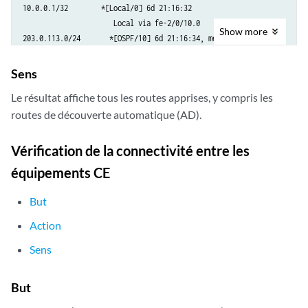
10.0.0.1/32        *[Local/0] 6d 21:16:32

                      Local via fe-2/0/10.0

Show
more
203.0.113.0/24       *[OSPF/10] 6d 21:16:34, metric 1

                      MultiRecv

Sens
inet.3: 1 destinations, 1 routes (1 active, 0 holddown, 0 hidden)

Le résultat affiche tous les routes apprises, y compris les
+ = Active Route, - = Last Active, * = Both

routes de découverte automatique (AD).
192.0.2.2/24         *[LDP/9] 5d 22:25:19, metric 1

                    > to 10.0.0.2 via fe-2/0/10.0

Vérification de la connectivité entre les
équipements CE
mpls.0: 8 destinations, 8 routes (8 active, 0 holddown, 0 hidden)

+ = Active Route, - = Last Active, * = Both

But
0                  *[MPLS/0] 6d 21:16:33, metric 1

Action
                      Receive

Sens
1                  *[MPLS/0] 6d 21:16:33, metric 1

                      Receive

2                  *[MPLS/0] 6d 21:16:33, metric 1

But
                      Receive
