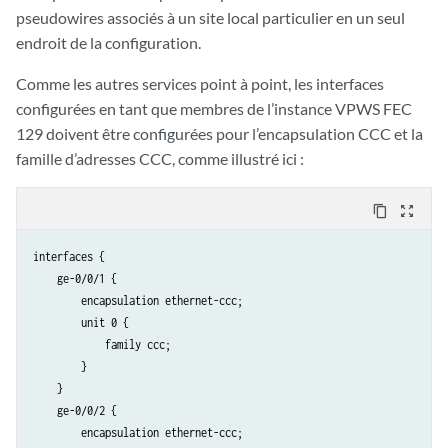
pseudowires associés à un site local particulier en un seul
                    target-attachment-identifier 2;

                }

endroit de la configuration.
                interface ge-0/0/2.0 {

Comme les autres services point à point, les interfaces
                    target-attachment-identifier 3;

                    community COMM;

configurées en tant que membres de l’instance VPWS FEC
                    control-word;

129 doivent être configurées pour l’encapsulation CCC et la
                    encapsulation-type ethernet;

famille d’adresses CCC, comme illustré ici :
                    ignore-encapsulation-mismatch;

                    ignore-mtu-mismatch;

content_copy
zoom_out_map
                    mtu 1500;

                    no-control-word;

interfaces {

                }

    ge-0/0/1 {

            }

        encapsulation ethernet-ccc;

        }

        unit 0 {

    }

            family ccc;

        }

    }

    ge-0/0/2 {

        encapsulation ethernet-ccc;
