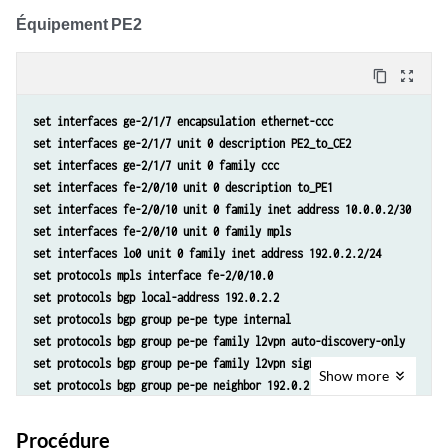
set protocols ospf area 0.0.0.0 interface lo0.0 passive
Équipement PE2
set protocols ospf area 0.0.0.0 interface fe-2/0/10.0
set protocols ldp interface fe-2/0/10.0
content_copy
zoom_out_map
set protocols ldp interface lo0.0
set routing-instances FEC129-VPWS instance-type l2vpn
set interfaces ge-2/1/7 encapsulation ethernet-ccc
set routing-instances FEC129-VPWS interface ge-2/0/5.0
set interfaces ge-2/1/7 unit 0 description PE2_to_CE2
set routing-instances FEC129-VPWS route-distinguisher 192.0.2.1:100
set interfaces ge-2/1/7 unit 0 family ccc
set routing-instances FEC129-VPWS l2vpn-id l2vpn-id:100:100
set interfaces fe-2/0/10 unit 0 description to_PE1
set routing-instances FEC129-VPWS vrf-target target:100:100
set interfaces fe-2/0/10 unit 0 family inet address 10.0.0.2/30
set routing-instances FEC129-VPWS protocols l2vpn site ONE source-att
set interfaces fe-2/0/10 unit 0 family mpls
set routing-instances FEC129-VPWS protocols l2vpn site ONE interface 
set interfaces lo0 unit 0 family inet address 192.0.2.2/24
set routing-options autonomous-system 64510
set protocols mpls interface fe-2/0/10.0
set protocols bgp local-address 192.0.2.2
set protocols bgp group pe-pe type internal
set protocols bgp group pe-pe family l2vpn auto-discovery-only 
set protocols bgp group pe-pe family l2vpn signaling
Show
more
set protocols bgp group pe-pe neighbor 192.0.2.1
set protocols ospf traffic-engineering
set protocols ospf area 0.0.0.0 interface fe-2/0/10.0
Procédure