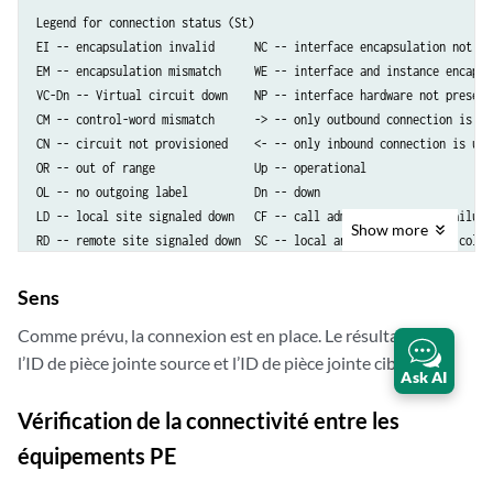
                      Discard
Legend for connection status (St)   

EI -- encapsulation invalid      NC -- interface encapsulation not CCC
EM -- encapsulation mismatch     WE -- interface and instance encaps n
VC-Dn -- Virtual circuit down    NP -- interface hardware not present 
CM -- control-word mismatch      -> -- only outbound connection is up

CN -- circuit not provisioned    <- -- only inbound connection is up

OR -- out of range               Up -- operational

OL -- no outgoing label          Dn -- down                      

LD -- local site signaled down   CF -- call admission control failure 
Show
more
RD -- remote site signaled down  SC -- local and remote site ID collis
LN -- local site not designated  LM -- local site ID not minimum desig
RN -- remote site not designated RM -- remote site ID not minimum desi
Sens
XX -- unknown connection status  IL -- no incoming label

Comme prévu, la connexion est en place. Le résultat inclut
MM -- MTU mismatch               MI -- Mesh-Group ID not available

l’ID de pièce jointe source et l’ID de pièce jointe cible.
BK -- Backup connection          ST -- Standby connection

Ask AI
PF -- Profile parse failure      PB -- Profile busy

RS -- remote site standby        SN -- Static Neighbor

Vérification de la connectivité entre les
LB -- Local site not best-site   RB -- Remote site not best-site

équipements PE
VM -- VLAN ID mismatch
