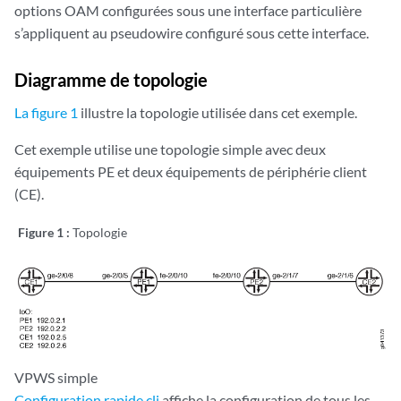
options OAM configurées sous une interface particulière
                        minimum-interval 200;

s’appliquent au pseudowire configuré sous cette interface.
                    }

                }

                interface ge-0/0/1.0 {

Diagramme de topologie
oam
 {

ping-interval
 600;

La figure 1
illustre la topologie utilisée dans cet exemple.
bfd-liveness-detection
 {

Cet exemple utilise une topologie simple avec deux
minimum-interval
 200;

                        }

équipements PE et deux équipements de périphérie client
                    }

(CE).
                    target-attachment-identifier 2;

                }

Figure 1 :
Topologie
            }

        }

    }

VPWS simple
Configuration rapide cli
affiche la configuration de tous les