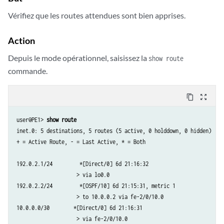
Vérifiez que les routes attendues sont bien apprises.
Action
Depuis le mode opérationnel, saisissez la
show route
commande.
content_copy
zoom_out_map
user@PE1> 
show route
inet.0: 5 destinations, 5 routes (5 active, 0 holddown, 0 hidden)

+ = Active Route, - = Last Active, * = Both

192.0.2.1/24         *[Direct/0] 6d 21:16:32

                    > via lo0.0

192.0.2.2/24         *[OSPF/10] 6d 21:15:31, metric 1

                    > to 10.0.0.2 via fe-2/0/10.0

10.0.0.0/30        *[Direct/0] 6d 21:16:31

                    > via fe-2/0/10.0
