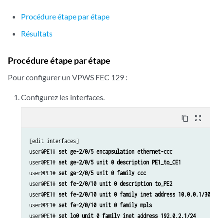
set protocols ospf area 0.0.0.0 interface lo0.0 passive
set protocols ldp interface fe-2/0/10.0
Procédure étape par étape
set protocols ldp interface lo0.0
Résultats
set routing-instances FEC129-VPWS instance-type l2vpn
set routing-instances FEC129-VPWS interface ge-2/1/7.0
set routing-instances FEC129-VPWS route-distinguisher 192.0.2.2:100
Procédure étape par étape
set routing-instances FEC129-VPWS l2vpn-id l2vpn-id:100:100
Pour configurer un VPWS FEC 129 :
set routing-instances FEC129-VPWS vrf-target target:100:100
set routing-instances FEC129-VPWS protocols l2vpn site TWO source-att
Configurez les interfaces.
set routing-instances FEC129-VPWS protocols l2vpn site TWO interface 
set routing-options autonomous-system 64510
content_copy
zoom_out_map
[edit interfaces]

user@PE1# 
set ge-2/0/5 encapsulation ethernet-ccc
user@PE1# 
set ge-2/0/5 unit 0 description PE1_to_CE1
user@PE1# 
set ge-2/0/5 unit 0 family ccc
user@PE1# 
set fe-2/0/10 unit 0 description to_PE2
user@PE1# 
set fe-2/0/10 unit 0 family inet address 10.0.0.1/30
user@PE1# 
set fe-2/0/10 unit 0 family mpls
user@PE1# 
set lo0 unit 0 family inet address 192.0.2.1/24