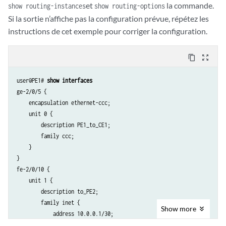
et
la commande.
show routing-instances
show routing-options
Si la sortie n’affiche pas la configuration prévue, répétez les
instructions de cet exemple pour corriger la configuration.
content_copy
zoom_out_map
user@PE1# 
show interfaces
ge-2/0/5 {

    encapsulation ethernet-ccc;

    unit 0 {

        description PE1_to_CE1;

        family ccc;

    }

}

fe-2/0/10 {

    unit 1 {

        description to_PE2;

        family inet {

Show
more
            address 10.0.0.1/30;

        }
