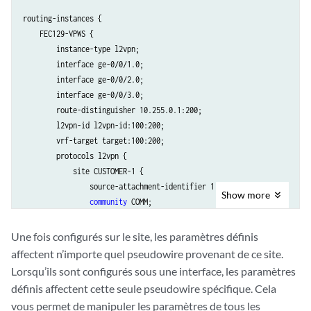
routing-instances {

    FEC129-VPWS {

        instance-type l2vpn;

        interface ge-0/0/1.0;

        interface ge-0/0/2.0;

        interface ge-0/0/3.0;

        route-distinguisher 10.255.0.1:200;

        l2vpn-id l2vpn-id:100:200;

        vrf-target target:100:200;

        protocols l2vpn {

            site CUSTOMER-1 {

                source-attachment-identifier 1;

Show
more
community
 COMM;

control-word
 ;

encapsulation-type
 ethernet;

Une fois configurés sur le site, les paramètres définis
ignore-encapsulation-mismatch
;

affectent n’importe quel pseudowire provenant de ce site.
ignore-mtu-mismatch
;

Lorsqu’ils sont configurés sous une interface, les paramètres
mtu
 1500;

définis affectent cette seule pseudowire spécifique. Cela
no-control-word
;

vous permet de manipuler les paramètres de tous les
                interface ge-0/0/1.0 {
