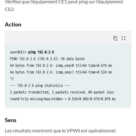
Vérifiez que l’équipement CE1 peut ping sur l’équipement
13                 *[MPLS/0] 6d 21:16:33, metric 1

                      Receive

CE2.
299808             *[LDP/9] 5d 22:25:19, metric 1

                    > to 10.0.0.2 via fe-2/0/10.0, Pop      

Action
299808(S=0)        *[LDP/9] 5d 22:25:19, metric 1

                    > to 10.0.0.2 via fe-2/0/10.0, Pop      

content_copy
zoom_out_map
299824             *[L2VPN/7] 5d 22:25:18

                    > via ge-2/0/5.0, Pop      

user@CE1> 
ping 192.0.2.6
ge-2/0/5.0         *[L2VPN/7] 5d 22:13:02, metric2 1

PING 192.0.2.6 (192.0.2.6): 56 data bytes

                    > to 10.0.0.2 via fe-2/0/10.0, Push 299872

64 bytes from 192.0.2.6: icmp_seq=0 ttl=64 time=0.679 ms

64 bytes from 192.0.2.6: icmp_seq=1 ttl=64 time=0.524 ms

bgp.l2vpn.0: 1 destinations, 1 routes (1 active, 0 holddown, 0 hidden)
^C

+ = Active Route, - = Last Active, * = Both

--- 192.0.2.6 ping statistics ---

2 packets transmitted, 2 packets received, 0% packet loss

192.0.2.2:100:0.0.0.2/96 
AD
round-trip min/avg/max/stddev = 0.524/0.602/0.679/0.078 ms
                   *[BGP/170] 6d 20:51:23, localpref 100, from 192.0.2
                      AS path: I, validation-state: unverified

                    > to 10.0.0.2 via fe-2/0/10.0

Sens
ldp.l2vpn.0: 1 destinations, 1 routes (1 active, 0 holddown, 0 hidden)
Les résultats montrent que le VPWS est opérationnel.
+ = Active Route, - = Last Active, * = Both
