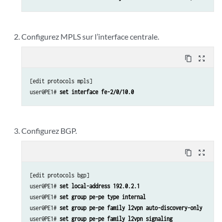
Configurez MPLS sur l’interface centrale.
content_copy
zoom_out_map
[edit protocols mpls]

user@PE1# 
set interface fe-2/0/10.0
Configurez BGP.
content_copy
zoom_out_map
[edit protocols bgp]

user@PE1# 
set local-address 192.0.2.1
user@PE1# 
set group pe-pe type internal
user@PE1# 
set group pe-pe family l2vpn auto-discovery-only 
user@PE1# 
set group pe-pe family l2vpn signaling