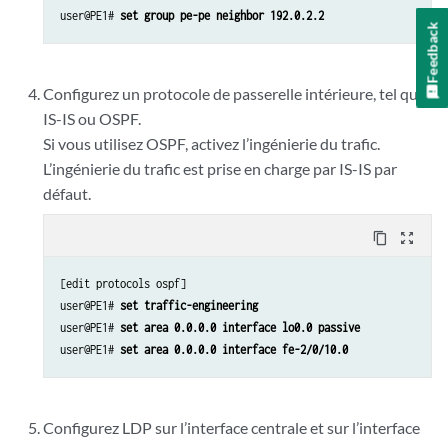
user@PE1# 
set group pe-pe neighbor 192.0.2.2
Feedback
Configurez un protocole de passerelle intérieure, tel que
IS-IS ou OSPF.
Si vous utilisez OSPF, activez l’ingénierie du trafic.
L’ingénierie du trafic est prise en charge par IS-IS par
défaut.
content_copy
zoom_out_map
[edit protocols ospf]

user@PE1# 
set traffic-engineering
user@PE1# 
set area 0.0.0.0 interface lo0.0 passive
user@PE1# 
set area 0.0.0.0 interface fe-2/0/10.0
Configurez LDP sur l’interface centrale et sur l’interface