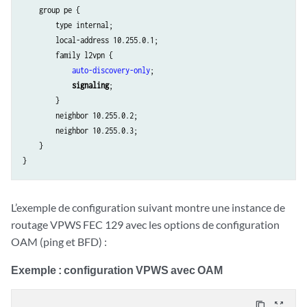
    group pe {

        type internal;

        local-address 10.255.0.1;

        family l2vpn {

auto-discovery-only
;

signaling
;

        }

        neighbor 10.255.0.2;

        neighbor 10.255.0.3;

    }

L’exemple de configuration suivant montre une instance de
routage VPWS FEC 129 avec les options de configuration
OAM (ping et BFD) :
Exemple : configuration VPWS avec OAM
content_copy
zoom_out_map