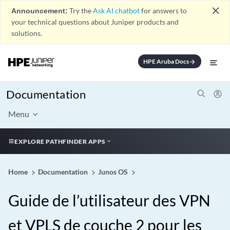
close
Announcement:
Try the
Ask AI chatbot
for answers to
your technical questions about Juniper products and
solutions.
HPE Aruba Docs
arrow_forward
Documentation
Menu
EXPLORE PATHFINDER APPS
Home
Documentation
Junos OS
Guide de l’utilisateur des VPN
et VPLS de couche 2 pour les