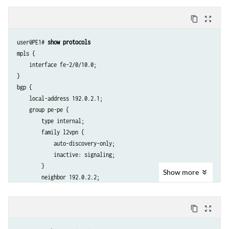
        family mpls;

content_copy
zoom_out_map
    }

}

user@PE1# 
show protocols
lo0 {

mpls {

    unit 0 {

    interface fe-2/0/10.0;

        family inet {

}

            address 192.0.2.1/24;

bgp {

        }

    local-address 192.0.2.1;

    }

    group pe-pe {

        type internal;

        family l2vpn {

            auto-discovery-only;

            inactive: signaling;

        }

Show
more
        neighbor 192.0.2.2;

    }

}

content_copy
zoom_out_map
ospf {

    traffic-engineering;
