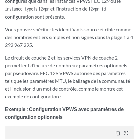
configurés que dans les instances VPWS FEC 129 où le
    }

is
et l’instruction de
instance-type
l2vpn
l2vpn-id
configuration sont présents.
Vous pouvez spécifier les identifiants source et cible comme
des nombres entiers simples et non signés dans la plage 1 à 4
292 967 295.
Le circuit de couche 2 et les services VPN de couche 2
permettent d’inclure de nombreux paramètres optionnels
par pseudowire. FEC 129 VPWS autorise des paramètres
tels que les paramètres MTU, le balisage de la communauté
et l’inclusion d’un mot de contrôle, comme le montre cet
exemple de configuration :
Exemple : Configuration VPWS avec paramètres de
configuration optionnels
content_copy
zoom_out_map