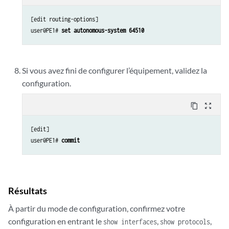
[edit routing-options]

user@PE1# 
set autonomous-system 64510
Si vous avez fini de configurer l’équipement, validez la
configuration.
content_copy
zoom_out_map
[edit]

user@PE1# 
commit
Résultats
À partir du mode de configuration, confirmez votre
configuration en entrant le
,
,
show interfaces
show protocols