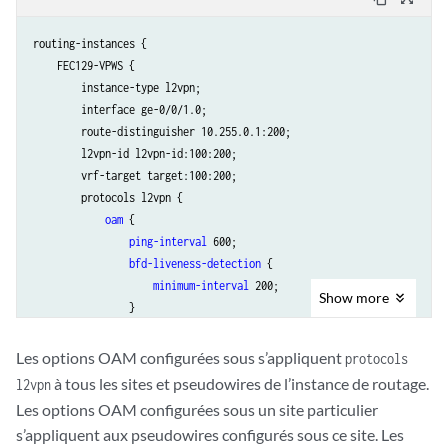
routing-instances {

    FEC129-VPWS {

        instance-type l2vpn;

        interface ge-0/0/1.0;

        route-distinguisher 10.255.0.1:200;

        l2vpn-id l2vpn-id:100:200;

        vrf-target target:100:200;

        protocols l2vpn {

oam
 {

ping-interval
 600;

bfd-liveness-detection
 {

minimum-interval
 200;

Show
more
                }

            }

            site CUSTOMER {

Les options OAM configurées sous s’appliquent
protocols
                source-attachment-identifier 1;

à tous les sites et pseudowires de l’instance de routage.
l2vpn
                oam {

Les options OAM configurées sous un site particulier
                    ping-interval 600;

s’appliquent aux pseudowires configurés sous ce site. Les
                    bfd-liveness-detection {
