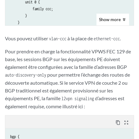
        unit 0 {

            family ccc;

        }

Show
more
    }

    ge-0/0/3 {

        encapsulation ethernet-ccc;

Vous pouvez utiliser
à la place de
.
vlan-ccc
ethernet-ccc
        unit 0 {

            family ccc;

Pour prendre en charge la fonctionnalité VPWS FEC 129 de
        }

base, les sessions BGP sur les équipements PE doivent
    }

également être configurées avec la famille d’adresses BGP
pour permettre l’échange des routes de
auto-discovery-only
découverte automatique. Si le service VPN de couche 2 ou
BGP traditionnel est également provisionné sur les
équipements PE, la famille
d’adresses est
l2vpn signaling
également requise, comme illustré ici :
content_copy
zoom_out_map
bgp {
