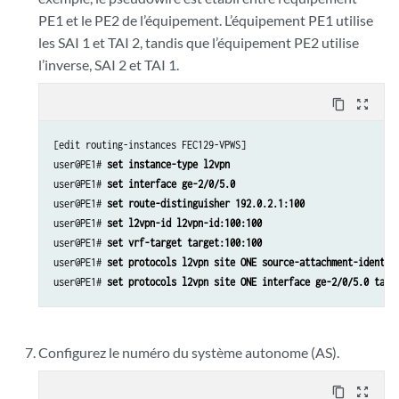
PE1 et le PE2 de l’équipement. L’équipement PE1 utilise
les SAI 1 et TAI 2, tandis que l’équipement PE2 utilise
l’inverse, SAI 2 et TAI 1.
content_copy
zoom_out_map
[edit routing-instances FEC129-VPWS]

user@PE1# 
set instance-type l2vpn
user@PE1# 
set interface ge-2/0/5.0
user@PE1# 
set route-distinguisher 192.0.2.1:100
user@PE1# 
set l2vpn-id l2vpn-id:100:100
user@PE1# 
set vrf-target target:100:100
user@PE1# 
set protocols l2vpn site ONE source-attachment-identif
user@PE1# 
set protocols l2vpn site ONE interface ge-2/0/5.0 targ
Configurez le numéro du système autonome (AS).
content_copy
zoom_out_map