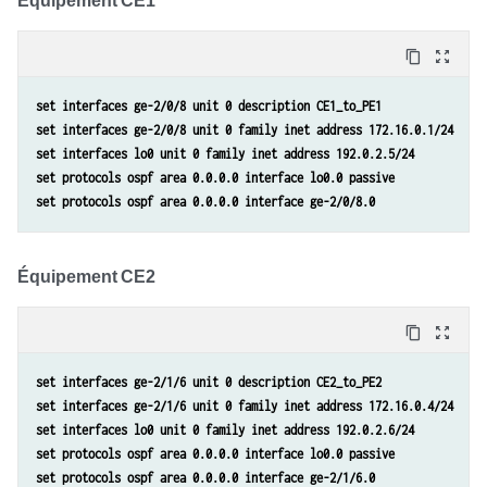
content_copy
zoom_out_map
set interfaces ge-2/0/8 unit 0 description CE1_to_PE1
set interfaces ge-2/0/8 unit 0 family inet address 172.16.0.1/24
set interfaces lo0 unit 0 family inet address 192.0.2.5/24
set protocols ospf area 0.0.0.0 interface lo0.0 passive
set protocols ospf area 0.0.0.0 interface ge-2/0/8.0
Équipement CE2
content_copy
zoom_out_map
set interfaces ge-2/1/6 unit 0 description CE2_to_PE2
set interfaces ge-2/1/6 unit 0 family inet address 172.16.0.4/24
set interfaces lo0 unit 0 family inet address 192.0.2.6/24
set protocols ospf area 0.0.0.0 interface lo0.0 passive
set protocols ospf area 0.0.0.0 interface ge-2/1/6.0