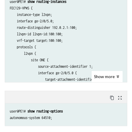
user@PE1# 
show routing-instances
    area 0.0.0.0 {

FEC129-VPWS {

        interface lo0.0 {

    instance-type l2vpn;

            passive;

    interface ge-2/0/5.0;

        }

    route-distinguisher 192.0.2.1:100;

        interface fe-2/0/10.0;

    l2vpn-id l2vpn-id:100:100;

    }

    vrf-target target:100:100;

}

    protocols {

ldp {

        l2vpn {

    interface fe-2/0/10.0;

            site ONE {

    interface lo0.0;

                source-attachment-identifier 1;

                interface ge-2/0/5.0 {

Show
more
                    target-attachment-identifier 2;

                }

            }

content_copy
zoom_out_map
        }

    }

user@PE1# 
show routing-options