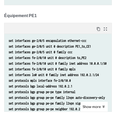
Équipement PE1
content_copy
zoom_out_map
set interfaces ge-2/0/5 encapsulation ethernet-ccc
set interfaces ge-2/0/5 unit 0 description PE1_to_CE1
set interfaces ge-2/0/5 unit 0 family ccc
set interfaces fe-2/0/10 unit 0 description to_PE2
set interfaces fe-2/0/10 unit 0 family inet address 10.0.0.1/30
set interfaces fe-2/0/10 unit 0 family mpls
set interfaces lo0 unit 0 family inet address 192.0.2.1/24
set protocols mpls interface fe-2/0/10.0
set protocols bgp local-address 192.0.2.1
set protocols bgp group pe-pe type internal
set protocols bgp group pe-pe family l2vpn auto-discovery-only 
set protocols bgp group pe-pe family l2vpn signaling
Show
more
set protocols bgp group pe-pe neighbor 192.0.2.2
set protocols ospf traffic-engineering