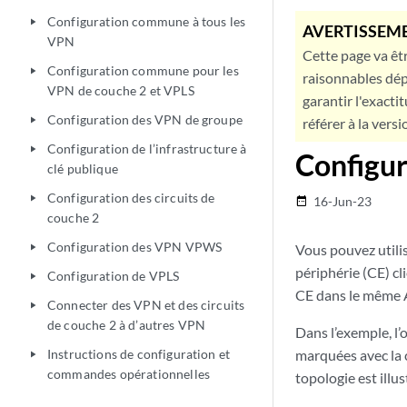
Configuration commune à tous les
play_arrow
AVERTISSEME
VPN
Cette page va êtr
Configuration commune pour les
play_arrow
raisonnables dép
VPN de couche 2 et VPLS
garantir l'exacti
Configuration des VPN de groupe
play_arrow
référer à la versi
Configuration de l’infrastructure à
play_arrow
Configur
clé publique
Configuration des circuits de
play_arrow
16-Jun-23
date_range
couche 2
Configuration des VPN VPWS
Vous pouvez utilis
play_arrow
périphérie (CE) cl
Configuration de VPLS
play_arrow
CE dans le même 
Connecter des VPN et des circuits
play_arrow
de couche 2 à d’autres VPN
Dans l’exemple, l’
Instructions de configuration et
marquées avec la 
play_arrow
commandes opérationnelles
topologie est illu