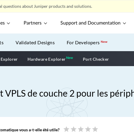
l questions about Juniper products and solutions.
ces
Partners
Support and Documentation
ts
Validated Designs
For Developers
New
New
New application
 Explorer
Hardware Explorer
Port Checker
et VPLS de couche 2 pour les péri
star
star
star
star
star
omatique vous a-t-elle été utile?