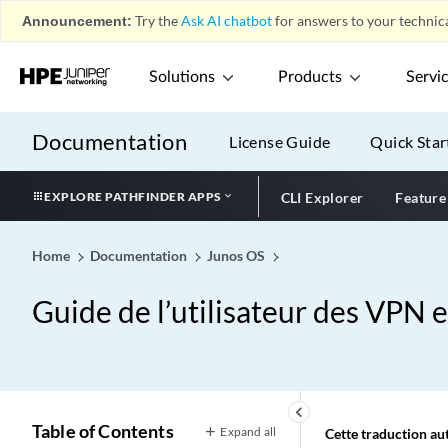
Announcement:
Try the
Ask AI chatbot
for answers to your technica
Solutions
Products
Servi
Documentation
License Guide
Quick Star
EXPLORE PATHFINDER APPS
CLI Explorer
Feature
Home
Documentation
Junos OS
Guide de l’utilisateur des VPN 
keyboard_arrow_left
Table of Contents
Expand all
Cette traduction aut