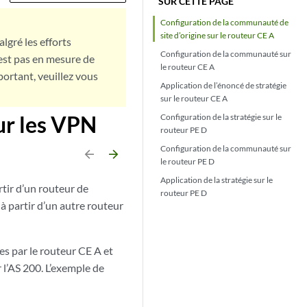
SUR CETTE PAGE
Configuration de la communauté de
site d’origine sur le routeur CE A
lgré les efforts
Configuration de la communauté sur
est pas en mesure de
le routeur CE A
portant, veuillez vous
Application de l’énoncé de stratégie
sur le routeur CE A
ur les VPN
Configuration de la stratégie sur le
routeur PE D
Configuration de la communauté sur
arrow_backward
arrow_forward
le routeur PE D
Application de la stratégie sur le
rtir d’un routeur de
routeur PE D
à partir d’un autre routeur
es par le routeur CE A et
l’AS 200. L’exemple de