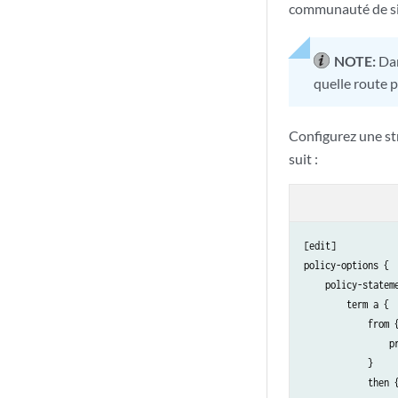
communauté de sit
NOTE:
Dan
quelle route p
Configurez une st
suit :
[edit]

policy-options {

    policy-stateme
        term a {

            from {
                pr
            }

            then {