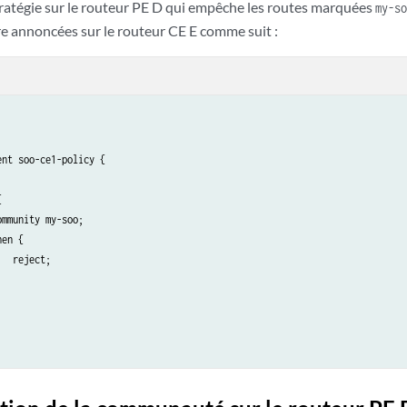
ratégie sur le routeur PE D qui empêche les routes marquées
my-so
2.99.2

re annoncées sur le routeur CE E comme suit :
I

origin:100:1

ions, 1 routes (1 active, 0 holddown, 0 hidden)

tions, 8 routes (8 active, 0 holddown, 0 hidden)

stinations, 4 routes (4 active, 0 holddown, 0 hidden)

ations, 2 routes (2 active, 0 holddown, 0 hidden)

1__.inet6.0: 1 destinations, 1 routes (1 active, 0 holddown, 0 

nt soo-ce1-policy {



mmunity my-soo;

en {

  reject;
