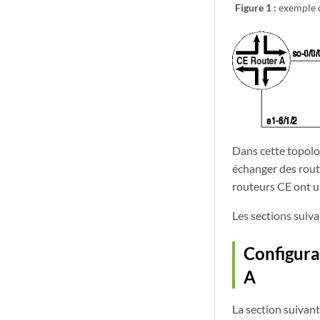
Figure 1 :
exemple d
Dans cette topolog
échanger des route
routeurs CE ont u
Les sections suiv
Configura
A
La section suivan