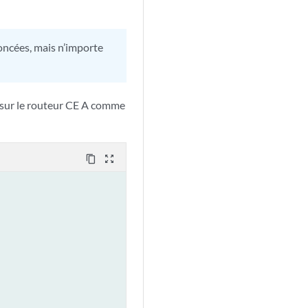
oncées, mais n’importe
sur le routeur CE A comme
content_copy
zoom_out_map