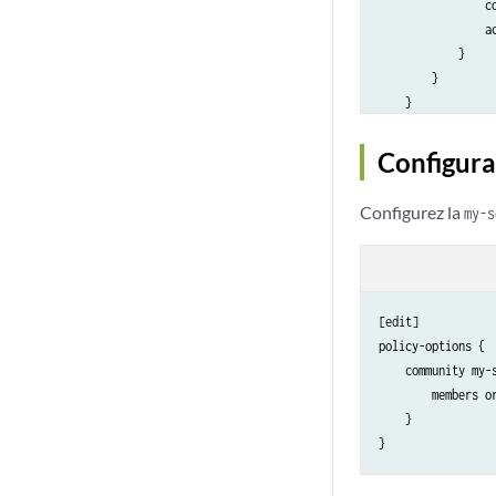
                co
                ac
            }

        }

    }

Configura
Configurez la
my-s
[edit]

policy-options {

    community my-s
        members or
    }
