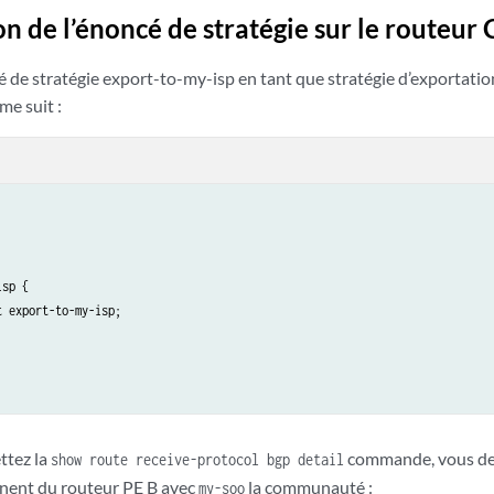
n de l’énoncé de stratégie sur le routeur 
 de stratégie export-to-my-isp en tant que stratégie d’exportatio
e suit :
sp {

 export-to-my-isp;

ttez la
commande, vous devr
show route receive-protocol bgp detail
nent du routeur PE B avec
la communauté :
my-soo