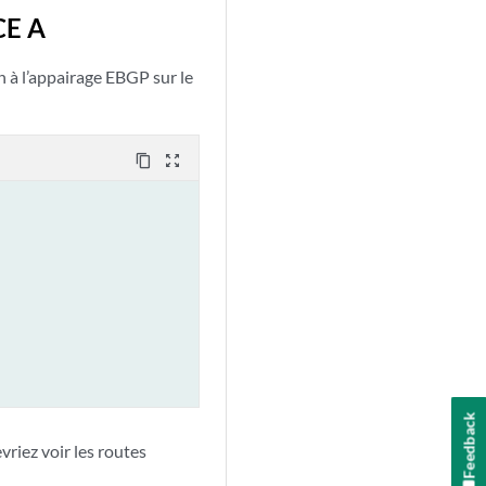
CE A
n à l’appairage EBGP sur le
content_copy
zoom_out_map
Feedback
iez voir les routes