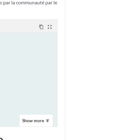
par la communauté par le
o
content_copy
zoom_out_map
Show
more