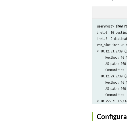
user@host> 
show r
inet.0: 16 destin
inet.3: 2 destina
vpn_blue.inet.0: 
* 10.12.33.0/30 (2
     Nexthop: 10.1
     AS path: 100 
     Communities: 
  10.12.99.0/30 (2
     Nexthop: 10.1
     AS path: 100 
     Communities: 
* 10.255.71.177/32
     Nexthop: 10.1
     AS path: 100 
Configurat
     Communities: 
* 192.168.64.0/21 