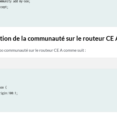
mmunity add my-soo;

cept;

tion de la communauté sur le routeur CE 
communauté sur le routeur CE A comme suit :
oo
oo {

igin:100:1;
