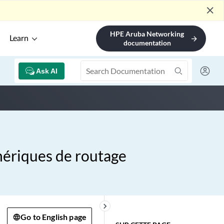
close
HPE Aruba Networking
Learn
arrow_forward
documentation
Ask AI
phériques de routage
keyboard_arrow_right
Go to English page