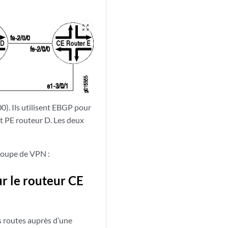
zoom_out_map
0). Ils utilisent EBGP pour
et PE routeur D. Les deux
groupe de VPN :
ur le routeur CE
s routes auprès d’une