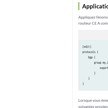
Applicatio
Appliquez l’énoncé
routeur CE A comm
[edit]

protocols {

    bgp {

        group my_i
            export
        }

    }

Lorsque vous éme
suivantes provien