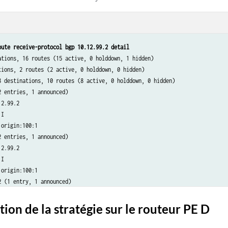
oute receive-protocol bgp 10.12.99.2 detail
ations, 16 routes (15 active, 0 holddown, 1 hidden)

tions, 2 routes (2 active, 0 holddown, 0 hidden)

8 destinations, 10 routes (8 active, 0 holddown, 0 hidden)

 entries, 1 announced)

2.99.2

I

origin:100:1

 entries, 1 announced)

2.99.2

I

origin:100:1

 (1 entry, 1 announced)

2.99.2

I

ion de la stratégie sur le routeur PE D
origin:100:1

(1 entry, 1 announced)
