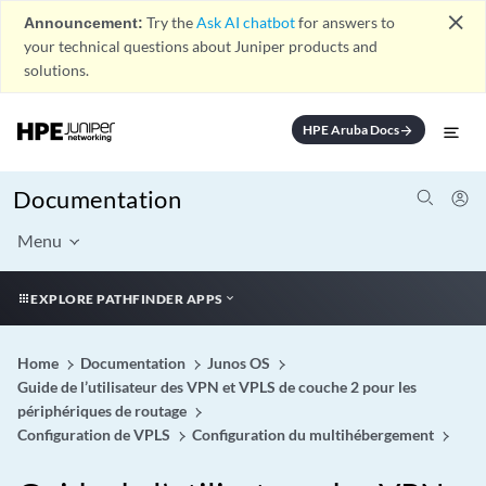
close
Announcement:
Try the
Ask AI chatbot
for answers to
your technical questions about Juniper products and
solutions.
HPE Aruba Docs
arrow_forward
Documentation
Menu
EXPLORE PATHFINDER APPS
Home
Documentation
Junos OS
Guide de l’utilisateur des VPN et VPLS de couche 2 pour les
périphériques de routage
Configuration de VPLS
Configuration du multihébergement