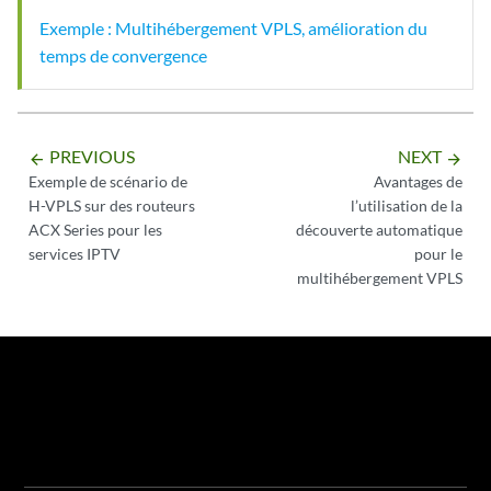
Exemple : Multihébergement VPLS, amélioration du
temps de convergence
PREVIOUS
NEXT
arrow_backward
arrow_forward
Exemple de scénario de
Avantages de
H-VPLS sur des routeurs
l’utilisation de la
ACX Series pour les
découverte automatique
services IPTV
pour le
multihébergement VPLS