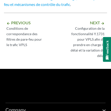
feu et mécanismes de contrôle du trafic
.
PREVIOUS
NEXT
arrow_backward
arrow_forward
Conditions de
Configuration de la
correspondance des
fonctionnalité Y.1731
filtres de pare-feu pour
pour VPLS afin de
Feedback
le trafic VPLS
prendre en charge le
délai et la variation du
délai
Company