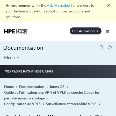
close
Announcement:
Try the
Ask AI chatbot
for answers to
your technical questions about Juniper products and
solutions.
HPE Aruba Docs
arrow_forward
Documentation
Menu
EXPLORE PATHFINDER APPS
Home
Documentation
Junos OS
Guide de l’utilisateur des VPN et VPLS de couche 2 pour les
périphériques de routage
Configuration de VPLS
Surveillance et traçabilité VPLS