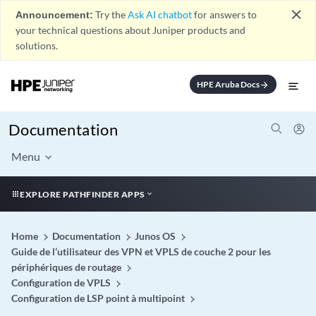
close
Announcement:
Try the
Ask AI chatbot
for answers to
your technical questions about Juniper products and
solutions.
HPE Aruba Docs
arrow_forward
Documentation
Menu
EXPLORE PATHFINDER APPS
Home
Documentation
Junos OS
Guide de l’utilisateur des VPN et VPLS de couche 2 pour les
périphériques de routage
Configuration de VPLS
Configuration de LSP point à multipoint