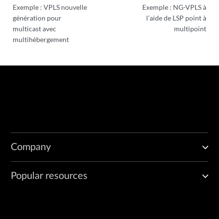
Exemple : VPLS nouvelle
Exemple : NG-VPLS à
génération pour
l’aide de LSP point à
multicast avec
multipoint
multihébergement
Company
Popular resources