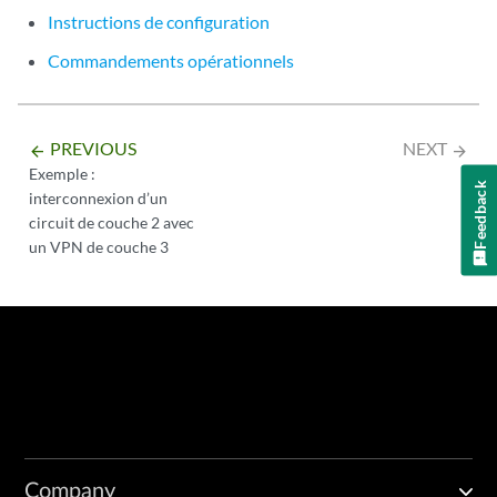
Instructions de configuration
Commandements opérationnels
PREVIOUS
NEXT
arrow_backward
arrow_forward
Exemple :
Feedback
interconnexion d’un
circuit de couche 2 avec
un VPN de couche 3
Company