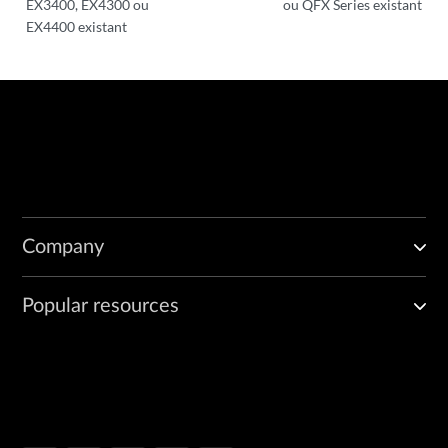
EX3400, EX4300 ou
ou QFX Series existant
EX4400 existant
Company
Popular resources