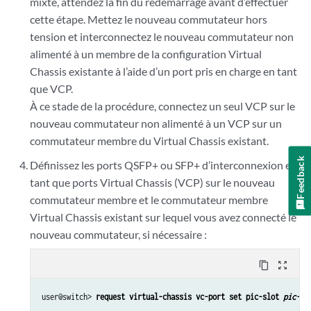
mixte, attendez la fin du redémarrage avant d’effectuer
cette étape. Mettez le nouveau commutateur hors
tension et interconnectez le nouveau commutateur non
alimenté à un membre de la configuration Virtual
Chassis existante à l’aide d’un port pris en charge en tant
que VCP.
À ce stade de la procédure, connectez un seul VCP sur le
nouveau commutateur non alimenté à un VCP sur un
commutateur membre du Virtual Chassis existant.
Feedback
Définissez les ports QSFP+ ou SFP+ d’interconnexion en
tant que ports Virtual Chassis (VCP) sur le nouveau
commutateur membre et le commutateur membre
Virtual Chassis existant sur lequel vous avez connecté le
nouveau commutateur, si nécessaire :
content_copy
zoom_out_map
user@switch> 
request virtual-chassis vc-port set pic-slot 
pic-sl