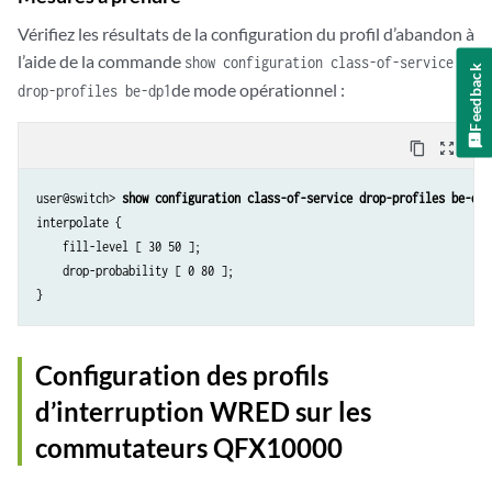
Vérifiez les résultats de la configuration du profil d’abandon à
l’aide de la commande
show configuration class-of-service
Feedback
de mode opérationnel :
drop-profiles be-dp1
content_copy
zoom_out_map
user@switch> 
show configuration class-of-service drop-profiles be-dp1
interpolate {

    fill-level [ 30 50 ];

    drop-probability [ 0 80 ];

}
Configuration des profils
d’interruption WRED sur les
commutateurs QFX10000