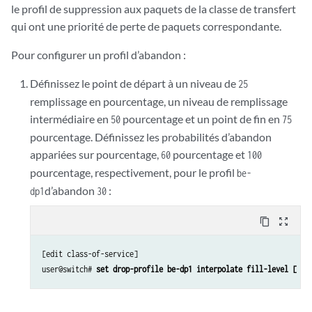
le profil de suppression aux paquets de la classe de transfert
qui ont une priorité de perte de paquets correspondante.
Pour configurer un profil d’abandon :
Définissez le point de départ à un niveau de
25
remplissage en pourcentage, un niveau de remplissage
intermédiaire en
pourcentage et un point de fin en
50
75
pourcentage. Définissez les probabilités d’abandon
appariées sur pourcentage,
pourcentage et
60
100
pourcentage, respectivement, pour le profil
be-
d’abandon
:
dp1
30
content_copy
zoom_out_map
[edit class-of-service]

user@switch# 
set drop-profile be-dp1 interpolate fill-level [ 25