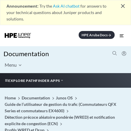
close
Announcement:
Try the
Ask AI chatbot
for answers to
your technical questions about Juniper products and
solutions.
HPE Aruba Docs
arrow_forward
Documentation
Menu
EXPLORE PATHFINDER APPS
Home
Documentation
Junos OS
Guide de l’utilisateur de gestion du trafic (Commutateurs QFX
Series et commutateurs EX4600)
Détection précoce aléatoire pondérée (WRED) et notification
explicite de congestion (ECN)
Profils WRED et Drop