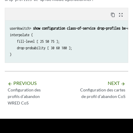
content_copy
zoom_out_map
user@switch> 
show configuration class-of-service drop-profiles be-dp1
interpolate {

    fill-level [ 25 50 75 ];

    drop-probability [ 30 60 100 ];

}
PREVIOUS
NEXT
arrow_backward
arrow_forward
Configuration des
Configuration des cartes
profils d’abandon
de profil d’abandon CoS
WRED CoS