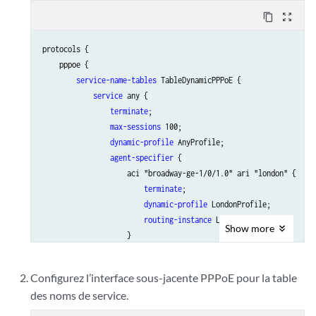
content_copy
zoom_out_map
protocols {

    pppoe {

service-name-tables
 TableDynamicPPPoE {

service
 any {

terminate
;

max-sessions
 100;

dynamic-profile
 AnyProfile;

agent-specifier
 {

                    aci "broadway-ge-1/0/1.0" ari "london" {

terminate
;

dynamic-profile
 LondonProfile;

routing-instance
 LondonRI;

Show
more
                    }

                    aci "groton-ge-4/0/3.32" ari "paris" {

delay
 5;

Configurez l’interface sous-jacente PPPoE pour la table
dynamic-profile
 ParisProfile;

des noms de service.
routing-instance
 ParisRI;

                    }
