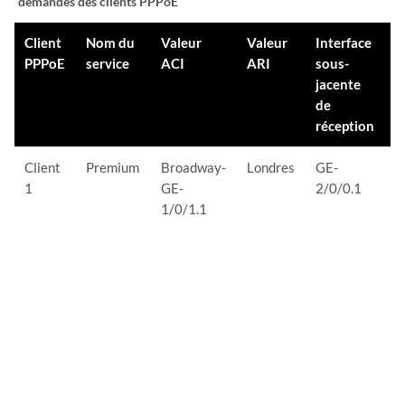
demandes des clients PPPoE
Client
Nom du
Valeur
Valeur
Interface
R
PPPoE
service
ACI
ARI
sous-
jacente
de
réception
Client
Premium
Broadway-
Londres
GE-
C
1
GE-
2/0/0.1
p
1/0/1.1
c
a
r
i
d
d
l
2
L
p