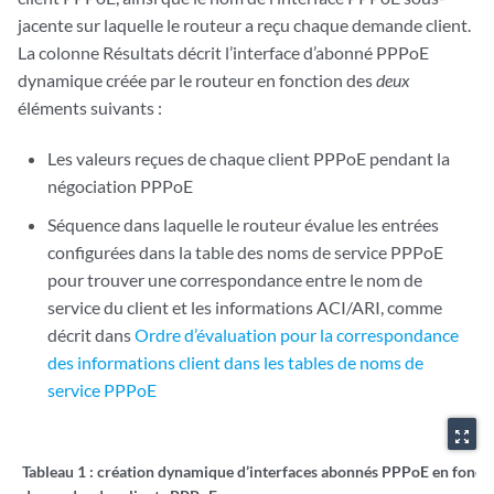
                    aci "dunstable-ge-1/0/0.1" ari "kanata" {

jacente sur laquelle le routeur a reçu chaque demande client.
dynamic-profile
 BasicPppoeProfile;

La colonne Résultats décrit l’interface d’abonné PPPoE
delay
 10;

dynamique créée par le routeur en fonction des
deux
                    }

éléments suivants :
                }

            }

        }

Les valeurs reçues de chaque client PPPoE pendant la
    }

négociation PPPoE
Séquence dans laquelle le routeur évalue les entrées
configurées dans la table des noms de service PPPoE
pour trouver une correspondance entre le nom de
service du client et les informations ACI/ARI, comme
décrit dans
Ordre d’évaluation pour la correspondance
des informations client dans les tables de noms de
service PPPoE
zoom_out_map
Tableau 1 :
création dynamique d’interfaces abonnés PPPoE en foncti