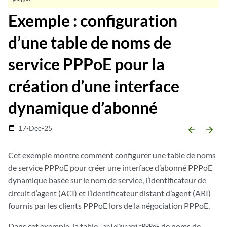
Exemple : configuration
d’une table de noms de
service PPPoE pour la
création d’une interface
dynamique d’abonné
17-Dec-25
date_range
arrow_backward
arrow_forward
Cet exemple montre comment configurer une table de noms
de service PPPoE pour créer une interface d’abonné PPPoE
dynamique basée sur le nom de service, l’identificateur de
circuit d’agent (ACI) et l’identificateur distant d’agent (ARI)
fournis par les clients PPPoE lors de la négociation PPPoE.
Dans cet exemple, la table
de noms de
TableDynamicPPPoE