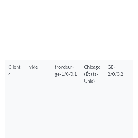
B
p
e
r
à
2
j
Client
vide
frondeur-
Chicago
GE-
É
4
ge-1/0/0.1
(États-
2/0/0.2
l
Unis)
2
j
r
a
p
l
p
d