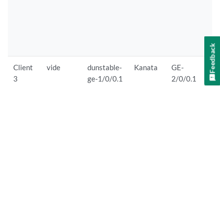
r
à
2
j
Feedback
Client
vide
dunstable-
Kanata
GE-
C
3
ge-1/0/0.1
2/0/0.1
p
c
e
S
s
r
i
d
d
g
d
s
r