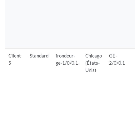
d
s
p
c
P
c
Client
Standard
frondeur-
Chicago
GE-
C
5
ge-1/0/0.1
(États-
2/0/0.1
s
Unis)
S
r
i
d
d
l
d
d
d
S