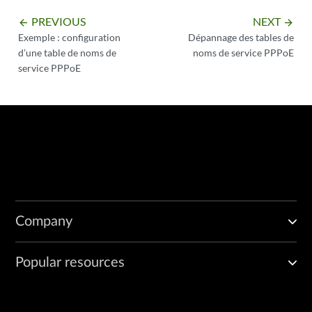
PREVIOUS
NEXT
arrow_backward
arrow_forward
Exemple : configuration
Dépannage des tables de
d’une table de noms de
noms de service PPPoE
service PPPoE
Company
Popular resources