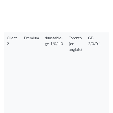
e
i
r
a
Client
Premium
dunstable-
Toronto
GE-
C
2
ge-1/0/1.0
(en
2/0/0.1
s
anglais)
P
r
i
d
d
l
d
d
d
P
i