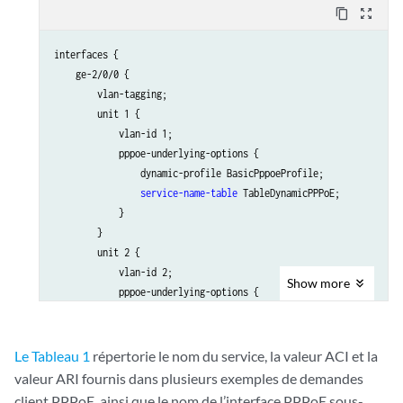
content_copy
zoom_out_map
                }

            }

interfaces {

service
 empty {

    ge-2/0/0 {

drop
;

        vlan-tagging;

agent-specifier
 {

        unit 1 {

                    aci "dunstable-ge-1/0/0.1" ari "kanata" {

            vlan-id 1;

dynamic-profile
 BasicPppoeProfile;

            pppoe-underlying-options {

delay
 10;

                dynamic-profile BasicPppoeProfile;

                    }

service-name-table
 TableDynamicPPPoE;

                }

            }

            }

        }

service
 Premium {

        unit 2 {

terminate
;

            vlan-id 2;

dynamic-profile
 PremiumProfile;

Show
more
            pppoe-underlying-options {

            }

service-name-table
 TableDynamicPPPoE;

service
 Standard {

            }

terminate
;

        }

max-sessions
 10;

Le Tableau 1
répertorie le nom du service, la valeur ACI et la
    }

dynamic-profile
 StandardProfile;

valeur ARI fournis dans plusieurs exemples de demandes
agent-specifier
 {

client PPPoE, ainsi que le nom de l’interface PPPoE sous-