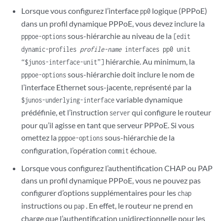
Lorsque vous configurez l’interface
logique (PPPoE)
pp0
dans un profil dynamique PPPoE, vous devez inclure la
sous-hiérarchie au niveau de la
pppoe-options
[edit
dynamic-profiles
profile-name
interfaces pp0 unit
hiérarchie. Au minimum, la
“$junos-interface-unit”]
sous-hiérarchie doit inclure le nom de
pppoe-options
l’interface Ethernet sous-jacente, représenté par la
variable dynamique
$junos-underlying-interface
prédéfinie, et l’instruction
qui configure le routeur
server
pour qu’il agisse en tant que serveur PPPoE. Si vous
omettez la
sous-hiérarchie de la
pppoe-options
configuration, l’opération
échoue.
commit
Lorsque vous configurez l’authentification CHAP ou PAP
dans un profil dynamique PPPoE, vous ne pouvez pas
configurer d’options supplémentaires pour les
chap
instructions ou
. En effet, le routeur ne prend en
pap
charge que l’authentification unidirectionnelle pour les