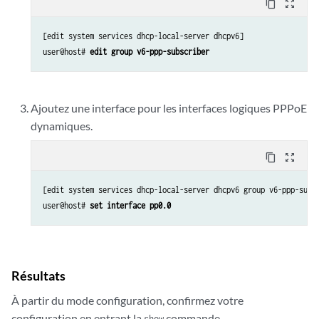
content_copy
zoom_out_map
            }

        }

[edit system services dhcp-local-server dhcpv6]

        lo0 {

user@host# 
edit group v6-ppp-subscriber
            unit 0 {

                family inet {

                    address 203.0.113.1/32 {

                        primary;

Ajoutez une interface pour les interfaces logiques PPPoE
                        preferred;

dynamiques.
                    }

                }

content_copy
zoom_out_map
                family inet6 {

                    address 2001:db8:0::1/128 {

[edit system services dhcp-local-server dhcpv6 group v6-ppp-subsc
                        primary;

user@host# 
set interface pp0.0 
                        preferred;

                    }

                }

            }

Résultats
        }

    }

À partir du mode configuration, confirmez votre
    routing-options {

configuration en entrant la
commande.
show