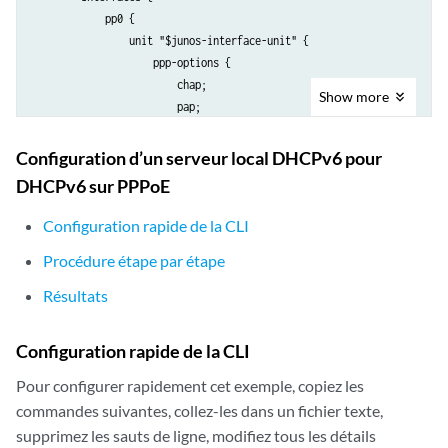
            pp0 {

                unit "$junos-interface-unit" {

                    ppp-options {

                        chap;

Show
more
                        pap;

                    }

                    pppoe-options {

Configuration d’un serveur local DHCPv6 pour
                        underlying-interface "$junos-underlying-interf
DHCPv6 sur PPPoE
                        server;

                    }

Configuration rapide de la CLI
                    keepalives interval 30;

Procédure étape par étape
                    family inet {

                        unnumbered-address "$junos-loopback-interface"
Résultats
                    }

                    family inet6 {

Configuration rapide de la CLI
                        unnumbered-address "$junos-loopback-interface"
                    }

Pour configurer rapidement cet exemple, copiez les
                }

commandes suivantes, collez-les dans un fichier texte,
            }

supprimez les sauts de ligne, modifiez tous les détails
        }
