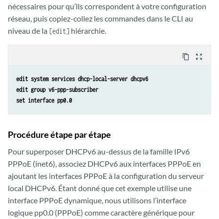
    }

nécessaires pour qu’ils correspondent à votre configuration
}

réseau, puis copiez-collez les commandes dans le CLI au
    system {

niveau de la
hiérarchie.
[edit]
        services {

            dhcp-local-server {

content_copy
zoom_out_map
                dhcpv6 {

                    group v6-ppp-subscriber {

edit system services dhcp-local-server dhcpv6
                        interface pp0.0;

edit group v6-ppp-subscriber
                    }

set interface pp0.0
                }

            }

        }

Procédure étape par étape
    }

    interfaces {

Pour superposer DHCPv6 au-dessus de la famille IPv6
        ge-0/2/5 {

PPPoE (inet6), associez DHCPv6 aux interfaces PPPoE en
            gigether-options {

ajoutant les interfaces PPPoE à la configuration du serveur
                no-auto-negotiation;

local DHCPv6. Étant donné que cet exemple utilise une
            }

            unit 0 {

interface PPPoE dynamique, nous utilisons l’interface
                family inet {

logique pp0.0 (PPPoE) comme caractère générique pour