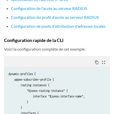
Configuration de l’accès au serveur RADIUS
Configuration du profil d’accès au serveur RADIUS
Configuration de pools d’attribution d’adresses locales
Configuration rapide de la CLI
Voici la configuration complète de cet exemple :
content_copy
zoom_out_map
dynamic-profiles {

    pppoe-subscriber-profile {

        routing-instances {

            "$junos-routing-instance" {

                interface "$junos-interface-name";

            }

        }

        interfaces {
