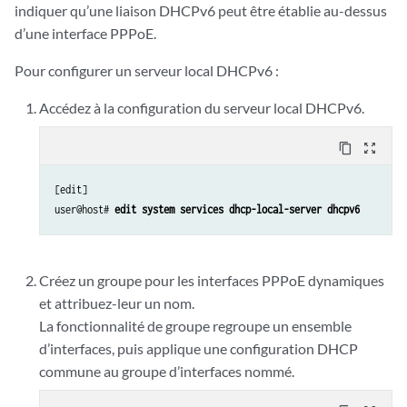
                    address 203.0.113.99/32;

indiquer qu’une liaison DHCPv6 peut être établie au-dessus
                }

d’une interface PPPoE.
            }

        }

Pour configurer un serveur local DHCPv6 :
        ge-0/3/0 {

            hierarchical-scheduler maximum-hierarchy-levels 2;

Accédez à la configuration du serveur local DHCPv6.
            flexible-vlan-tagging;

            encapsulation flexible-ethernet-services;

content_copy
zoom_out_map
            unit 1;

        }

[edit]

        demux0 {

user@host# 
edit system services dhcp-local-server dhcpv6
            unit 1 {

                proxy-arp;

                vlan-tags outer 1 inner 1;

Créez un groupe pour les interfaces PPPoE dynamiques
                demux-options {

et attribuez-leur un nom.
                    underlying-interface ge-0/3/0;

                }

La fonctionnalité de groupe regroupe un ensemble
                family pppoe {

d’interfaces, puis applique une configuration DHCP
                    duplicate-protection;

commune au groupe d’interfaces nommé.
                    dynamic-profile pppoe-subscriber-profile;

                }
