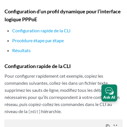
                statistics volume-time;

            }

Configuration d’un profil dynamique pour l’interface
        }

logique PPPoE
        address-assignment {

            pool v4-pool {

Configuration rapide de la CLI
                family inet {

                    network 203.0.113.161/32;

Procédure étape par étape
                    range v4-range-0 {

Résultats
                        low 203.0.113.161;

                        high 203.0.113.255;

                    }

Configuration rapide de la CLI
                    dhcp-attributes {

                        maximum-lease-time 99999;

Pour configurer rapidement cet exemple, copiez les
                    }

commandes suivantes, collez-les dans un fichier texte,
                }

supprimez les sauts de ligne, modifiez tous les détails
            }

nécessaires pour qu’ils correspondent à votre configuration
Ask AI
            pool v6-ia-na-pool {

réseau, puis copiez-collez les commandes dans le CLI au
                family inet6 {

niveau de la
hiérarchie.
[edit]
                    prefix 2001:db8:1000:0000::/64;

                    range v6-range-0 {

                        low 2001:db8:1000::1/128;

content_copy
zoom_out_map