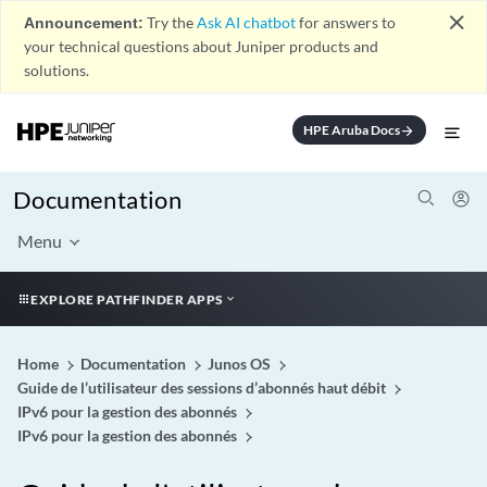
close
Announcement:
Try the
Ask AI chatbot
for answers to
your technical questions about Juniper products and
solutions.
HPE Aruba Docs
arrow_forward
Documentation
Menu
EXPLORE PATHFINDER APPS
Home
Documentation
Junos OS
Guide de l’utilisateur des sessions d’abonnés haut débit
IPv6 pour la gestion des abonnés
IPv6 pour la gestion des abonnés