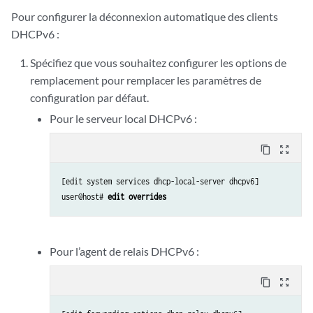
Pour configurer la déconnexion automatique des clients
DHCPv6 :
Spécifiez que vous souhaitez configurer les options de
remplacement pour remplacer les paramètres de
configuration par défaut.
Pour le serveur local DHCPv6 :
content_copy
zoom_out_map
[edit system services dhcp-local-server dhcpv6]

user@host# 
edit overrides
Pour l’agent de relais DHCPv6 :
content_copy
zoom_out_map