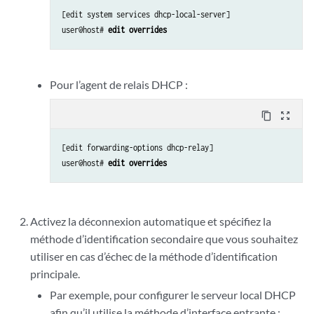
[edit system services dhcp-local-server]

user@host# 
edit overrides
Pour l’agent de relais DHCP :
content_copy
zoom_out_map
[edit forwarding-options dhcp-relay]

user@host# 
edit overrides
Activez la déconnexion automatique et spécifiez la
méthode d’identification secondaire que vous souhaitez
utiliser en cas d’échec de la méthode d’identification
principale.
Par exemple, pour configurer le serveur local DHCP
afin qu’il utilise la méthode d’interface entrante :