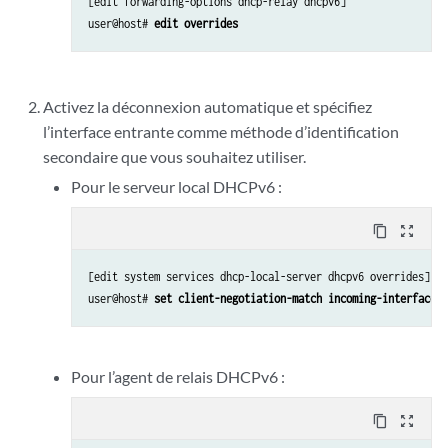
[edit forwarding-options dhcp-relay dhcpv6]

user@host# 
edit overrides
Activez la déconnexion automatique et spécifiez
l’interface entrante comme méthode d’identification
secondaire que vous souhaitez utiliser.
Pour le serveur local DHCPv6 :
content_copy
zoom_out_map
[edit system services dhcp-local-server dhcpv6 overrides]

user@host# 
set client-negotiation-match incoming-interface
Pour l’agent de relais DHCPv6 :
content_copy
zoom_out_map