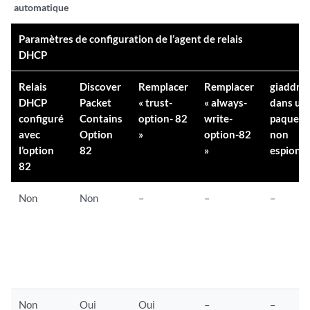
automatique
Paramètres de configuration de l’agent de relais
DHCP
Relais
Discover
Remplacer
Remplacer
giaddr
DHCP
Packet
« trust-
« always-
dans un
configuré
Contains
option- 82
write-
paquet
avec
Option
»
option-82
non
l’option
82
»
espionn
82
Non
Non
–
–
–
Non
Oui
Oui
–
–