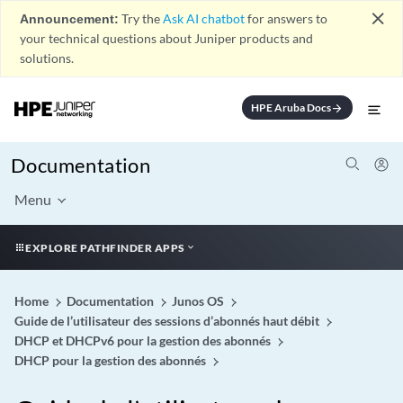
close
Announcement:
Try the
Ask AI chatbot
for answers to
your technical questions about Juniper products and
solutions.
HPE Aruba Docs
arrow_forward
Documentation
Menu
EXPLORE PATHFINDER APPS
Home
Documentation
Junos OS
Guide de l’utilisateur des sessions d’abonnés haut débit
DHCP et DHCPv6 pour la gestion des abonnés
DHCP pour la gestion des abonnés