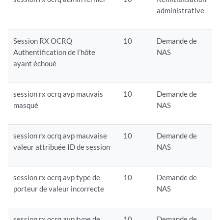
administrative
Session RX OCRQ
10
Demande de
Authentification de l’hôte
NAS
ayant échoué
session rx ocrq avp mauvais
10
Demande de
masqué
NAS
session rx ocrq avp mauvaise
10
Demande de
valeur attribuée ID de session
NAS
session rx ocrq avp type de
10
Demande de
porteur de valeur incorrecte
NAS
session rx ocrq avp type de
10
Demande de