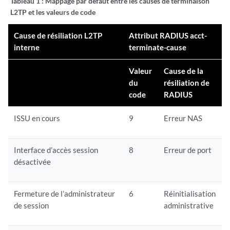
Tableau 1 :
Mappage par défaut entre les causes de terminaison
L2TP et les valeurs de code
Cause de résiliation L2TP
Attribut RADIUS acct-
interne
terminate-cause
Valeur
Cause de la
du
résiliation de
code
RADIUS
ISSU en cours
9
Erreur NAS
Interface d’accès session
8
Erreur de port
désactivée
Fermeture de l’administrateur
6
Réinitialisation
de session
administrative