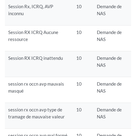
Session Rx, ICRQ, AVP
10
Demande de
inconnu
NAS
Session RX ICRQ Aucune
10
Demande de
ressource
NAS
Session RX ICRQ inattendu
10
Demande de
NAS
session rx occn avp mauvais
10
Demande de
masqué
NAS
session rx occn avp type de
10
Demande de
tramage de mauvaise valeur
NAS
session rx occn avp mal formé,
10
Demande de