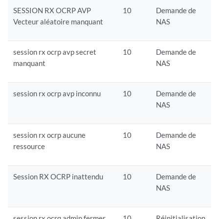
SESSION RX OCRP AVP
10
Demande de
Vecteur aléatoire manquant
NAS
session rx ocrp avp secret
10
Demande de
manquant
NAS
session rx ocrp avp inconnu
10
Demande de
NAS
session rx ocrp aucune
10
Demande de
ressource
NAS
Session RX OCRP inattendu
10
Demande de
NAS
session rx ocrq admin fermer
10
Réinitialisation