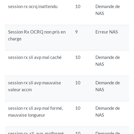
session rx ocrq inattendu
10
Demande de
NAS
Session Rx OCRQ non pris en
9
Erreur NAS
charge
session rx sli avp mal caché
10
Demande de
NAS
session rx sli avp mauvaise
10
Demande de
valeur accm
NAS
session rx sli avp mal formé,
10
Demande de
mauvaise longueur
NAS
session rx, sli, avp, malformé,
10
Demande de