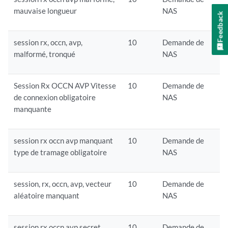
mauvaise longueur
NAS
Feedback
session rx, occn, avp,
10
Demande de
malformé, tronqué
NAS
Session Rx OCCN AVP Vitesse
10
Demande de
de connexion obligatoire
NAS
manquante
session rx occn avp manquant
10
Demande de
type de tramage obligatoire
NAS
session, rx, occn, avp, vecteur
10
Demande de
aléatoire manquant
NAS
session rx occn avp secret
10
Demande de