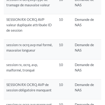
tramage de mauvaise valeur
NAS
SESSION RX OCRQ AVP
10
Demande de
valeur dupliquée attribuée ID
NAS
de session
session rx ocrq avp mal formé,
10
Demande de
mauvaise longueur
NAS
session rx, ocrq, avp,
10
Demande de
malformé, tronqué
NAS
SESSION RX OCRQ AVP de
10
Demande de
session obligatoire manquant
NAS
session rx ocrq avp manquant
10
Demande de