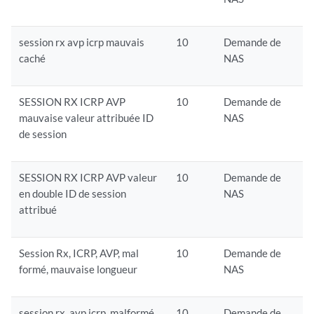
session rx avp icrp mauvais
10
Demande de
caché
NAS
SESSION RX ICRP AVP
10
Demande de
mauvaise valeur attribuée ID
NAS
de session
SESSION RX ICRP AVP valeur
10
Demande de
en double ID de session
NAS
attribué
Session Rx, ICRP, AVP, mal
10
Demande de
formé, mauvaise longueur
NAS
session rx, avp icrp, malformé,
10
Demande de