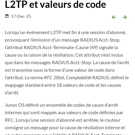
L2TP et valeurs de code
17-Dec-25
date_range
arrow_backward
arrow_forward
Lorsqu’un événement L2TP met fin à une session d’abonné,
provoquant l’émission d’un message RADIUS Acct-Stop,
l’attribut RADIUS Acct-Terminate-Cause (49) signale la
cause ou la raison de la résiliation. Cet attribut n’est inclus
que dans les messages RADIUS Acct-Stop. La cause de l’arrêt
est transmise sous la forme d’une valeur de code dans
l’attribut.
La norme RFC 2866, Comptabilité RADIUS,
définit le
mappage standard entre 18 valeurs de code et les causes
d’arrêt.
Junos OS définit un ensemble de codes de cause d’arrêt
internes qui sont mappés aux valeurs de code définies par
RFC. Lorsqu’une session d’abonné est arrêtée, le routeur
consigne un message pour la cause de résiliation interne et
un autre message pour l’attribut RADIUS Acct-Terminate-